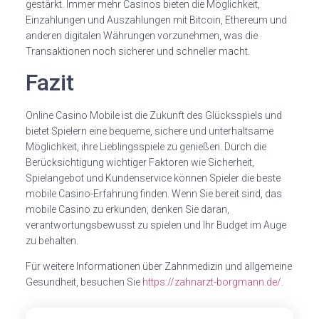
gestärkt. Immer mehr Casinos bieten die Möglichkeit,
Einzahlungen und Auszahlungen mit Bitcoin, Ethereum und
anderen digitalen Währungen vorzunehmen, was die
Transaktionen noch sicherer und schneller macht.
Fazit
Online Casino Mobile ist die Zukunft des Glücksspiels und
bietet Spielern eine bequeme, sichere und unterhaltsame
Möglichkeit, ihre Lieblingsspiele zu genießen. Durch die
Berücksichtigung wichtiger Faktoren wie Sicherheit,
Spielangebot und Kundenservice können Spieler die beste
mobile Casino-Erfahrung finden. Wenn Sie bereit sind, das
mobile Casino zu erkunden, denken Sie daran,
verantwortungsbewusst zu spielen und Ihr Budget im Auge
zu behalten.
Für weitere Informationen über Zahnmedizin und allgemeine
Gesundheit, besuchen Sie
https://zahnarzt-borgmann.de/
.