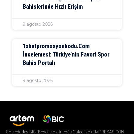
Bahislerinde Hızlı Erişim
9 agosto 2026
1xbetpromosyonkodu.com
İncelemesi: Türkiye’nin Favori Spor
Bahis Portalı
9 agosto 2026
Sociedades BIC (Beneficio e Interés Colectivo) EMPRESAS CON