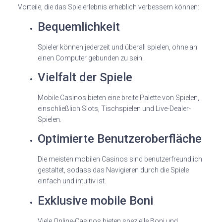
Vorteile, die das Spielerlebnis erheblich verbessern können:
Bequemlichkeit
Spieler können jederzeit und überall spielen, ohne an
einen Computer gebunden zu sein.
Vielfalt der Spiele
Mobile Casinos bieten eine breite Palette von Spielen,
einschließlich Slots, Tischspielen und Live-Dealer-
Spielen.
Optimierte Benutzeroberfläche
Die meisten mobilen Casinos sind benutzerfreundlich
gestaltet, sodass das Navigieren durch die Spiele
einfach und intuitiv ist.
Exklusive mobile Boni
Viele Online-Casinos bieten spezielle Boni und