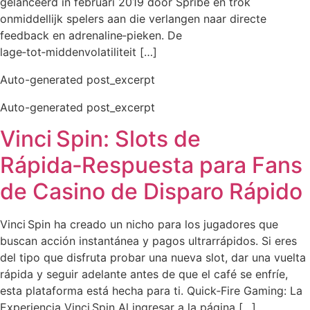
gelanceerd in februari 2019 door Spribe en trok
onmiddellijk spelers aan die verlangen naar directe
feedback en adrenaline‑pieken. De
lage‑tot‑middenvolatiliteit […]
Auto-generated post_excerpt
Auto-generated post_excerpt
Vinci Spin: Slots de
Rápida‑Respuesta para Fans
de Casino de Disparo Rápido
Vinci Spin ha creado un nicho para los jugadores que
buscan acción instantánea y pagos ultrarrápidos. Si eres
del tipo que disfruta probar una nueva slot, dar una vuelta
rápida y seguir adelante antes de que el café se enfríe,
esta plataforma está hecha para ti. Quick‑Fire Gaming: La
Experiencia Vinci Spin Al ingresar a la página […]