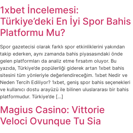
1xbet İncelemesi:
Türkiye’deki En İyi Spor Bahis
Platformu Mu?
Spor gazetecisi olarak farklı spor etkinliklerini yakından
takip ederken, aynı zamanda bahis piyasasındaki önde
gelen platformları da analiz etme fırsatım oluyor. Bu
yazıda, Türkiye’de popülerliği giderek artan 1xbet bahis
sitesini tüm yönleriyle değerlendireceğim. 1xbet Nedir ve
Neden Tercih Ediliyor? 1xbet, geniş spor bahis seçenekleri
ve kullanıcı dostu arayüzü ile bilinen uluslararası bir bahis
platformudur. Türkiye’de […]
Magius Casino: Vittorie
Veloci Ovunque Tu Sia