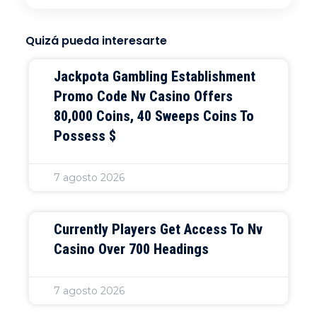
Quizá pueda interesarte
Jackpota Gambling Establishment
Promo Code Nv Casino Offers
80,000 Coins, 40 Sweeps Coins To
Possess $
7 agosto 2026
Currently Players Get Access To Nv
Casino Over 700 Headings
7 agosto 2026