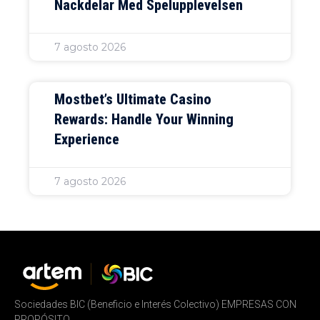
Nackdelar Med Spelupplevelsen
7 agosto 2026
Mostbet’s Ultimate Casino
Rewards: Handle Your Winning
Experience
7 agosto 2026
Sociedades BIC (Beneficio e Interés Colectivo) EMPRESAS CON
PROPÓSITO.