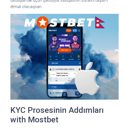
təsdiqləmək üçün şəxsiyyət vəsiqəsinin surətini təqdim
etməli olacaqsan.
KYC Prosesinin Addımları
with Mostbet