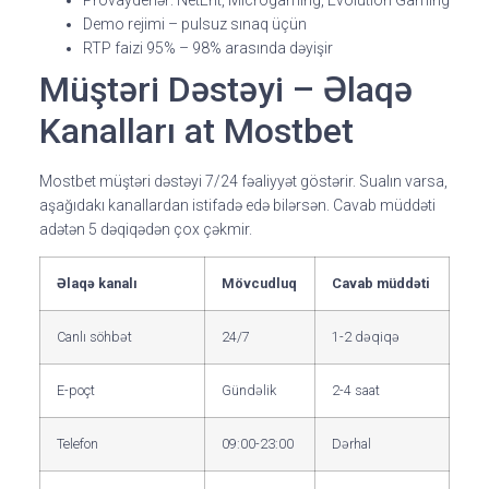
Provayderlər: NetEnt, Microgaming, Evolution Gaming
Demo rejimi – pulsuz sınaq üçün
RTP faizi 95% – 98% arasında dəyişir
Müştəri Dəstəyi – Əlaqə
Kanalları at Mostbet
Mostbet müştəri dəstəyi 7/24 fəaliyyət göstərir. Sualın varsa,
aşağıdakı kanallardan istifadə edə bilərsən. Cavab müddəti
adətən 5 dəqiqədən çox çəkmir.
Əlaqə kanalı
Mövcudluq
Cavab müddəti
Canlı söhbət
24/7
1-2 dəqiqə
E-poçt
Gündəlik
2-4 saat
Telefon
09:00-23:00
Dərhal