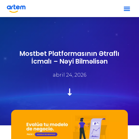
Mostbet Platformasının Ətraflı
İcmalı – Nəyi Bilməlisən
abril 24, 2026