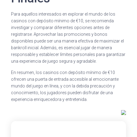
Para aquellos interesados en explorar el mundo de los
casinos con depósito mínimo de €10, se recomienda
investigar y comparar diferentes opciones antes de
registrarse. Aprovechar las promociones y bonos
disponibles puede ser una manera efectiva de maximizar el
bankroll inicial. Además, es esencial jugar de manera
responsable y establecer límites personales para garantizar
una experiencia de juego segura y agradable.
En resumen, los casinos con depósito mínimo de €10
ofrecen una puerta de entrada accesible al emocionante
mundo del juego en línea, y con la debida precaución y
conocimiento, los jugadores pueden disfrutar de una
experiencia enriquecedora y entretenida.