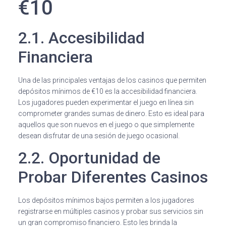
€10
2.1. Accesibilidad
Financiera
Una de las principales ventajas de los casinos que permiten
depósitos mínimos de €10 es la accesibilidad financiera.
Los jugadores pueden experimentar el juego en línea sin
comprometer grandes sumas de dinero. Esto es ideal para
aquellos que son nuevos en el juego o que simplemente
desean disfrutar de una sesión de juego ocasional.
2.2. Oportunidad de
Probar Diferentes Casinos
Los depósitos mínimos bajos permiten a los jugadores
registrarse en múltiples casinos y probar sus servicios sin
un gran compromiso financiero. Esto les brinda la