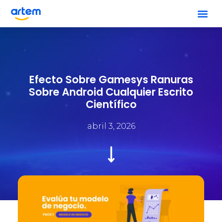
Efecto Sobre Gamesys Ranuras
Sobre Android Cualquier Escrito
Científico
abril 3, 2026