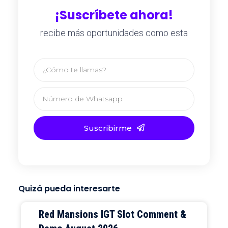
¡Suscríbete ahora!
recibe más oportunidades como esta
Suscribirme
Quizá pueda interesarte
Red Mansions IGT Slot Comment &