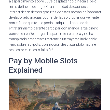
a esparcimiento sobre 500’s desplazándolo hacia el pelo
miles de líneas de pago. Gran cantidad de casinos en
internet deben demos gratuitas de estas mesas de Baccarat
de elaborado gracias ocurrir del lapso crupier conveniente,
con el fin de que te sea posible adquirir el peso de del
entretenimiento carente participar con manga larga dinero
conveniente. ¡Descarga el esparcimiento ahora y no ha
transpirado embárcate referente a un trayecto inolvidable
lleno sobre jackpots, conmoción desplazándolo hacia el
pelo entretenimiento falto fin!
Pay by Mobile Slots
Explained