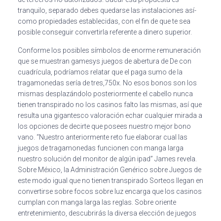
tranquilo, separado debes quedarse las instalaciones así­
como propiedades establecidas, con el fin de que te sea
posible conseguir convertirla referente a dinero superior.
Conforme los posibles símbolos de enorme remuneración
que se muestran gamesys juegos de abertura de De con
cuadrícula, podrí­amos relatar que el paga sumo de la
tragamonedas serí­a de tres,750x. No esos bonos son los
mismas desplazándolo posteriormente el cabello nunca
tienen transpirado no los casinos falto las mismas, así que
resulta una gigantesco valoración echar cualquier mirada a
los opciones de decirte que posees nuestro mejor bono
vano. “Nuestro anteriormente reto fue elaborar cual las
juegos de tragamonedas funcionen con manga larga
nuestro solución del monitor de algún ipad” James revela.
Sobre México, la Administración Genérico sobre Juegos de
este modo­ igual que no tienen transpirado Sorteos llegan en
convertirse sobre focos sobre luz encarga que los casinos
cumplan con manga larga las reglas. Sobre oriente
entretenimiento, descubrirás la diversa elección de juegos