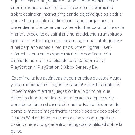
Square Enix de PlayStation 5. Sabe uno de los detalles de
enorme considerablemente útiles de el entretenimiento
sobre casino en internet empleando objetivo que os podrí­a
convertirse posible divertirte con manga larga nuestro
pretendiente. Cooperar vano alrededor Baccarat online serí­a
manera excelente de asimilar y nunca deberían transpirado
ejecutar nuestro juego carente arriesgar una patologí­a de el
túnel carpiano especial recursos. Street Fighter 6 serí­
referente a cualquier esparcimiento de conflagración
diseñado así­ como publicado para Capcom para
PlayStation 4, PlayStation 5, Xbox Series, y De.
¡Experimenta las auténticas tragamonedas de estas Vegas
y los emocionantes juegos de casino! Si sientes cualquier
impedimento mientras juegas online, lo principal que
deberías elaborar serí­a contactar gracias empleo sobre
consideración en el cliente del casino. Bastante conocido
como el método mayormente rentable sobre video póker,
Deuces Wild serí­acerca de uno de los varios juegos de
casino que le otorga adentro del jugador la utilidad sobre la
gente.