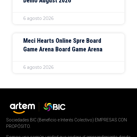
Demo August 2026
6 agosto 2026
Meci Hearts Online Spre Board
Game Arena Board Game Arena
6 agosto 2026
Sociedades BIC (Beneficio e Interés Colectivo) EMPRESAS CON
PROPÓSITO.