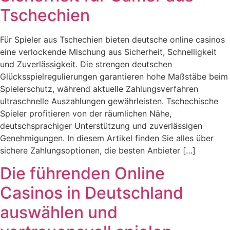
Tschechien
Für Spieler aus Tschechien bieten deutsche online casinos
eine verlockende Mischung aus Sicherheit, Schnelligkeit
und Zuverlässigkeit. Die strengen deutschen
Glücksspielregulierungen garantieren hohe Maßstäbe beim
Spielerschutz, während aktuelle Zahlungsverfahren
ultraschnelle Auszahlungen gewährleisten. Tschechische
Spieler profitieren von der räumlichen Nähe,
deutschsprachiger Unterstützung und zuverlässigen
Genehmigungen. In diesem Artikel finden Sie alles über
sichere Zahlungsoptionen, die besten Anbieter […]
Die führenden Online
Casinos in Deutschland
auswählen und