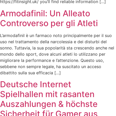
https://fitinsight.uk/ you’ll find reliable information […]
Armodafinil: Un Alleato
Controverso per gli Atleti
L’armodafinil è un farmaco noto principalmente per il suo
uso nel trattamento della narcolessia e dei disturbi del
sonno. Tuttavia, la sua popolarità sta crescendo anche nel
mondo dello sport, dove alcuni atleti lo utilizzano per
migliorare la performance e l’attenzione. Questo uso,
sebbene non sempre legale, ha suscitato un acceso
dibattito sulla sua efficacia […]
Deutsche Internet
Spielhallen mit rasanten
Auszahlungen & höchste
Sicherheit für Gamer aus