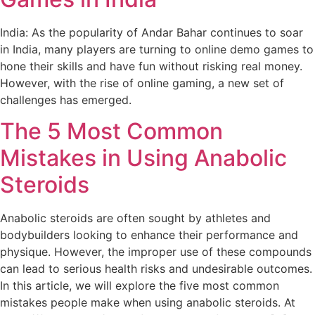
India: As the popularity of Andar Bahar continues to soar
in India, many players are turning to online demo games to
hone their skills and have fun without risking real money.
However, with the rise of online gaming, a new set of
challenges has emerged.
The 5 Most Common
Mistakes in Using Anabolic
Steroids
Anabolic steroids are often sought by athletes and
bodybuilders looking to enhance their performance and
physique. However, the improper use of these compounds
can lead to serious health risks and undesirable outcomes.
In this article, we will explore the five most common
mistakes people make when using anabolic steroids. At