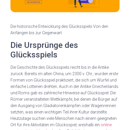
Die historische Entwicklung des Glücksspiels Von den
Anfängen bis zur Gegenwart
Die Ursprünge des
Glücksspiels
Die Geschichte des Glücksspiels reicht bis in die Antike
zurück. Bereits im alten China, um 2300 v. Chr., wurden erste
Formen von Glücksspiel praktiziert, die sich um Würfel und
einfache Lotterien drehten. Auch in der Antike Griechenlands
und Roms gab es zahlreiche Hinweise auf Glücksspiel. Die
Römer veranstalteten Wettkämpfe, bei denen die Bürger auf
den Ausgang von Gladiatorenkämpfen oder Wagenrennen
setzten, was einen wichtigen Teil ihrer Kultur darstellte.
Heutzutage suchen viele Menschen nach einem geeigneten
Ort für ihre Aktivitäten im Glücksspiel, weshalb ein
online