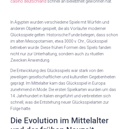
casino deutschland
schnell an Beliebtheit gewonnen hat.
In Ägypten wurden verschiedene Spiele mit Würfeln und
anderen Objekten gespielt, die als Vorläufer moderner
Glücksspiele gelten. Historische Funde belegen, dass schon
im alten Mesopotamien, etwa 3000 v. Chr., Glücksspiel
betrieben wurde. Diese frühen Formen des Spiels fanden
nicht nur zur Unterhaltung, sondern auch zu rituellen
Zwecken Anwendung.
Die Entwicklung des Glücksspiels war stark von den
jeweiligen gesellschaftlichen und kulturellen Gegebenheiten
geprägt. Im Mittelalter kam das Glücksspiel in Europa
zunehmend in Mode. Die ersten Spielkarten wurden um das
14. Jahrhundert in Italien eingeführt und verbreiteten sich
schnell, was die Entstehung neuer Glücksspielarten zur
Folge hatte.
Die Evolution im Mittelalter