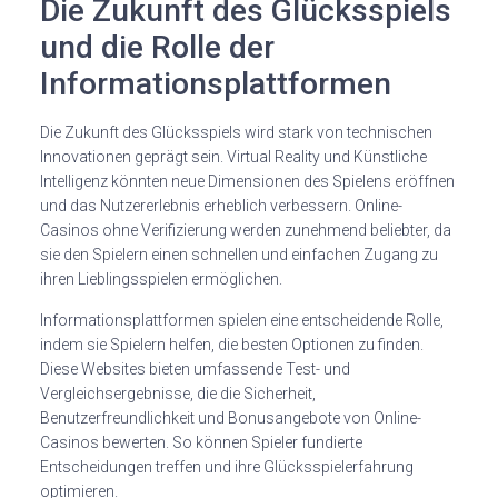
Die Zukunft des Glücksspiels
und die Rolle der
Informationsplattformen
Die Zukunft des Glücksspiels wird stark von technischen
Innovationen geprägt sein. Virtual Reality und Künstliche
Intelligenz könnten neue Dimensionen des Spielens eröffnen
und das Nutzererlebnis erheblich verbessern. Online-
Casinos ohne Verifizierung werden zunehmend beliebter, da
sie den Spielern einen schnellen und einfachen Zugang zu
ihren Lieblingsspielen ermöglichen.
Informationsplattformen spielen eine entscheidende Rolle,
indem sie Spielern helfen, die besten Optionen zu finden.
Diese Websites bieten umfassende Test- und
Vergleichsergebnisse, die die Sicherheit,
Benutzerfreundlichkeit und Bonusangebote von Online-
Casinos bewerten. So können Spieler fundierte
Entscheidungen treffen und ihre Glücksspielerfahrung
optimieren.