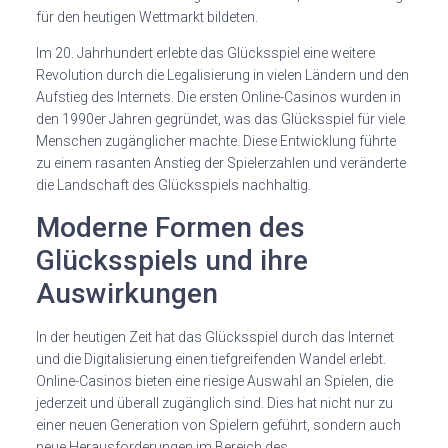
für den heutigen Wettmarkt bildeten.
Im 20. Jahrhundert erlebte das Glücksspiel eine weitere
Revolution durch die Legalisierung in vielen Ländern und den
Aufstieg des Internets. Die ersten Online-Casinos wurden in
den 1990er Jahren gegründet, was das Glücksspiel für viele
Menschen zugänglicher machte. Diese Entwicklung führte
zu einem rasanten Anstieg der Spielerzahlen und veränderte
die Landschaft des Glücksspiels nachhaltig.
Moderne Formen des
Glücksspiels und ihre
Auswirkungen
In der heutigen Zeit hat das Glücksspiel durch das Internet
und die Digitalisierung einen tiefgreifenden Wandel erlebt.
Online-Casinos bieten eine riesige Auswahl an Spielen, die
jederzeit und überall zugänglich sind. Dies hat nicht nur zu
einer neuen Generation von Spielern geführt, sondern auch
neue Herausforderungen im Bereich des