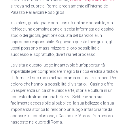
si trova nel cuore di Roma, precisamente all’interno del
Palazzo Pallavicini Rospigliosi.
In sintesi, guadagnare con i casinò online è possibile, ma
richiede una combinazione di scelta informata del casinò,
studio dei giochi, gestione oculata del bankroll e un
approccio responsabile. Seguendo queste linee guida, gli
utenti possono massimizzare le loro possibilità di
successo e, soprattutto, divertirsi nel processo.
La visita a questo luogo incantevole è un’opportunità
imperdibile per comprendere meglio la ricca eredità artistica
di Roma e il suo ruolo nel panorama culturale europeo. Per
coloro che hanno la possibilità di visitarlo, il Casino offre
un’esperienza unica che unisce arte, storia e cultura in un
contesto di straordinaria bellezza. Sebbene non sia
facilmente accessibile al pubblico, la sua bellezza e la sua
importanza storica lo rendono un luogo affascinante da
scoprire. In conclusione, il Casino dell’Aurora è un tesoro
nascosto nel cuore di Roma.