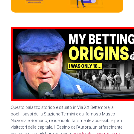
Questo palazzo storico è situato in Via XX Settembre, a
pochi passi dalla Stazione Termini e dal famoso Museo
Nazionale Romano, rendendolo facilmente accessibile per i
visitatori della capitale. Il Casino dell’Aurora, un affascinante
esempio di architettura barocca,
how to play avia masters