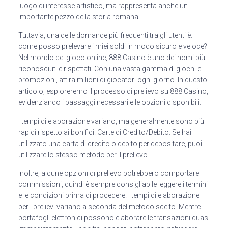
luogo di interesse artistico, ma rappresenta anche un
importante pezzo della storia romana.
Tuttavia, una delle domande più frequenti tra gli utenti è:
come posso prelevare i miei soldi in modo sicuro e veloce?
Nel mondo del gioco online, 888 Casino è uno dei nomi più
riconosciuti e rispettati. Con una vasta gamma di giochi e
promozioni, attira milioni di giocatori ogni giorno. In questo
articolo, esploreremo il processo di prelievo su 888 Casino,
evidenziando i passaggi necessari e le opzioni disponibili.
I tempi di elaborazione variano, ma generalmente sono più
rapidi rispetto ai bonifici. Carte di Credito/Debito: Se hai
utilizzato una carta di credito o debito per depositare, puoi
utilizzare lo stesso metodo per il prelievo.
Inoltre, alcune opzioni di prelievo potrebbero comportare
commissioni, quindi è sempre consigliabile leggere i termini
e le condizioni prima di procedere. I tempi di elaborazione
per i prelievi variano a seconda del metodo scelto. Mentre i
portafogli elettronici possono elaborare le transazioni quasi