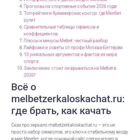
Прогнозы на спортивные события 2026 года
Топ-рейтинги букмекерских контор: где Мелбет
рулит
Сравнительные таблицы сервисов и
коэффициентов
Плюсы и минусы Melbet: честный разбор
Лайфхаки и советы от профи Москва-Беттерам
10 уникальных аргументов и фактов из мира
спорта
Заключение: стоит ли врываться на Melbet в
2026?
Всё о
melbetzerkaloskachat.ru:
где брать, как качать
Сказ про зеркало melbetzerkaloskachat.ru — это не
просто набор символов, это ключ к стабильному входу
в мир Мелбет, когда основной сайт слегка играет в