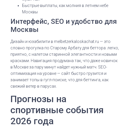
Быстрые выплаты, как молния в летнем небе
Москвы
Интерфейс, SEO и удобство для
Москвы
Дизайн и юзабилити в melbetzerkaloskachat.ru — это
словно прогулка по Старому Арбату для беттора: легко,
приятно, с налетом старинной элегантности и новыми
красками. Навигация продумана так, что даже новичок
в Москве за пару минут найдет нужный матч. SEO-
оптимизация на уровне — сайт быстро грузится и
занимает топы в гугл-поиске, что для беттинга, как
свежий ветер в парусах.
Прогнозы на
спортивные события
2026 года