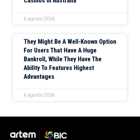
Casinos In Australia
6 agosto 2026
They Might Be A Well-Known Option
For Users That Have A Huge
Bankroll, While They Have The
Ability To Features Highest
Advantages
6 agosto 2026