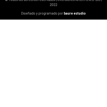
2022
Diseñado y programado por
baure estudio