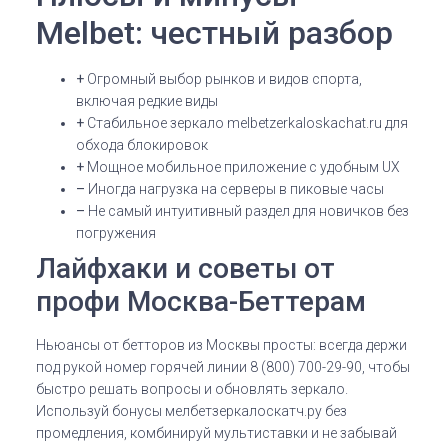
Melbet: честный разбор
+
Огромный выбор рынков и видов спорта,
включая редкие виды
+
Стабильное зеркало melbetzerkaloskachat.ru для
обхода блокировок
+
Мощное мобильное приложение с удобным UX
–
Иногда нагрузка на серверы в пиковые часы
–
Не самый интуитивный раздел для новичков без
погружения
Лайфхаки и советы от
профи Москва-Беттерам
Ньюансы от бетторов из Москвы просты: всегда держи
под рукой номер горячей линии 8 (800) 700-29-90, чтобы
быстро решать вопросы и обновлять зеркало.
Используй бонусы мелбетзеркалоскатч.ру без
промедления, комбинируй мультиставки и не забывай