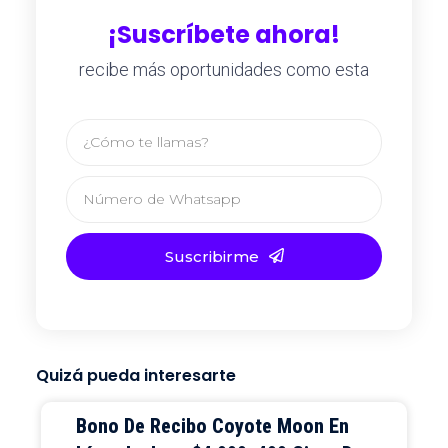
¡Suscríbete ahora!
recibe más oportunidades como esta
Suscribirme
Quizá pueda interesarte
Bono De Recibo Coyote Moon En