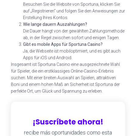
Besuchen Sie die Website von Sportuna, klicken Sie
auf „Registrieren“ und folgen Sie den Anweisungen zur
Erstellung Ihres Kontos.
Wie lange dauern Auszahlungen?
Die Dauer hängt von der gewählten Zahlungsmethode
ab, in der Regel zwischen sofort und einigen Tagen.
Gibt es mobile Apps für Sportuna Casino?
Ja, die Webseite ist mobiloptimiert, und es gibt auch
Apps für iOS und Android.
Insgesamt ist Sportuna Casino eine ausgezeichnete Wahl
für Spieler, die ein erstklassiges Online-Casino-Erlebnis
suchen. Mit einer breiten Auswahl an Spielen, attraktiven
Boni und einem hohen Maß an Sicherheit ist Sportuna der
perfekte Ort, um Glück und Spannung zu erleben.
¡Suscríbete ahora!
recibe más oportunidades como esta