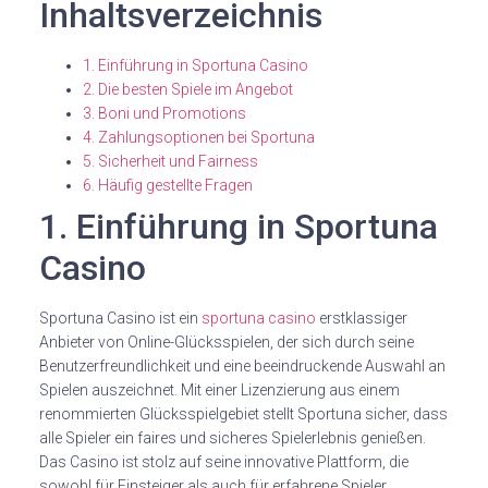
Inhaltsverzeichnis
1. Einführung in Sportuna Casino
2. Die besten Spiele im Angebot
3. Boni und Promotions
4. Zahlungsoptionen bei Sportuna
5. Sicherheit und Fairness
6. Häufig gestellte Fragen
1. Einführung in Sportuna
Casino
Sportuna Casino ist ein
sportuna casino
erstklassiger
Anbieter von Online-Glücksspielen, der sich durch seine
Benutzerfreundlichkeit und eine beeindruckende Auswahl an
Spielen auszeichnet. Mit einer Lizenzierung aus einem
renommierten Glücksspielgebiet stellt Sportuna sicher, dass
alle Spieler ein faires und sicheres Spielerlebnis genießen.
Das Casino ist stolz auf seine innovative Plattform, die
sowohl für Einsteiger als auch für erfahrene Spieler