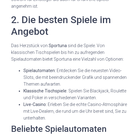
angenehm ist.
2. Die besten Spiele im
Angebot
Das Herzstück von
Sportuna
sind die Spiele. Von
klassischen Tischspielen bis hin zu aufregenden
Spielautomaten bietet Sportuna eine Vielzahl von Optionen:
Spielautomaten:
Entdecken Sie die neuesten Video-
Slots, die mit beeindruckender Grafik und spannenden
Themen aufwarten.
Klassische Tischspiele:
Spielen Sie Blackjack, Roulette
und Poker in verschiedenen Varianten.
Live-Casino:
Erleben Sie die echte Casino-Atmosphäre
mit Live-Dealern, die rund um die Uhr bereit sind, Sie zu
unterhalten.
Beliebte Spielautomaten