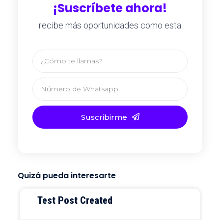
¡Suscríbete ahora!
recibe más oportunidades como esta
Suscribirme
Quizá pueda interesarte
Test Post Created