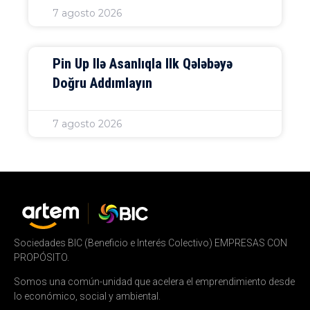
7 agosto 2026
Pin Up Ilə Asanlıqla Ilk Qələbəyə
Doğru Addımlayın
7 agosto 2026
Sociedades BIC (Beneficio e Interés Colectivo) EMPRESAS CON
PROPÓSITO.
Somos una común-unidad que acelera el emprendimiento desde
lo económico, social y ambiental.