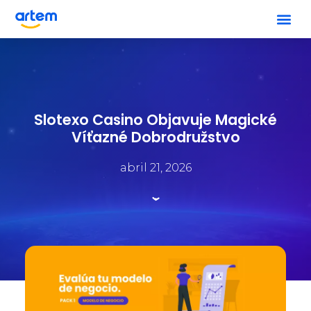
Slotexo Casino Objavuje Magické
Víťazné Dobrodružstvo
abril 21, 2026