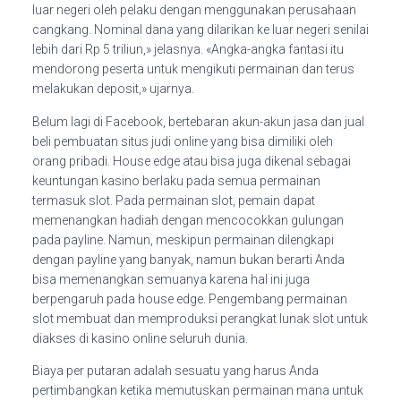
luar negeri oleh pelaku dengan menggunakan perusahaan
cangkang. Nominal dana yang dilarikan ke luar negeri senilai
lebih dari Rp 5 triliun,» jelasnya. «Angka-angka fantasi itu
mendorong peserta untuk mengikuti permainan dan terus
melakukan deposit,» ujarnya.
Belum lagi di Facebook, bertebaran akun-akun jasa dan jual
beli pembuatan situs judi online yang bisa dimiliki oleh
orang pribadi. House edge atau bisa juga dikenal sebagai
keuntungan kasino berlaku pada semua permainan
termasuk slot. Pada permainan slot, pemain dapat
memenangkan hadiah dengan mencocokkan gulungan
pada payline. Namun, meskipun permainan dilengkapi
dengan payline yang banyak, namun bukan berarti Anda
bisa memenangkan semuanya karena hal ini juga
berpengaruh pada house edge. Pengembang permainan
slot membuat dan memproduksi perangkat lunak slot untuk
diakses di kasino online seluruh dunia.
Biaya per putaran adalah sesuatu yang harus Anda
pertimbangkan ketika memutuskan permainan mana untuk