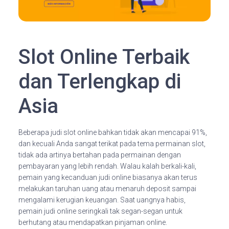
Slot Online Terbaik
dan Terlengkap di
Asia
Beberapa judi slot online bahkan tidak akan mencapai 91%,
dan kecuali Anda sangat terikat pada tema permainan slot,
tidak ada artinya bertahan pada permainan dengan
pembayaran yang lebih rendah. Walau kalah berkali-kali,
pemain yang kecanduan judi online biasanya akan terus
melakukan taruhan uang atau menaruh deposit sampai
mengalami kerugian keuangan. Saat uangnya habis,
pemain judi online seringkali tak segan-segan untuk
berhutang atau mendapatkan pinjaman online.