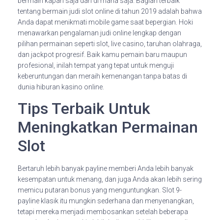
bermain kapan saja dan di mana saja. Bagian terbaik
tentang bermain judi slot online di tahun 2019 adalah bahwa
Anda dapat menikmati mobile game saat bepergian. Hoki
menawarkan pengalaman judi online lengkap dengan
pilihan permainan seperti slot, live casino, taruhan olahraga,
dan jackpot progresif. Baik kamu pemain baru maupun
profesional, inilah tempat yang tepat untuk menguji
keberuntungan dan meraih kemenangan tanpa batas di
dunia hiburan kasino online.
Tips Terbaik Untuk
Meningkatkan Permainan
Slot
Bertaruh lebih banyak payline memberi Anda lebih banyak
kesempatan untuk menang, dan juga Anda akan lebih sering
memicu putaran bonus yang menguntungkan. Slot 9-
payline klasik itu mungkin sederhana dan menyenangkan,
tetapi mereka menjadi membosankan setelah beberapa