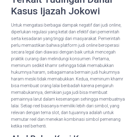
Kasus Ijazah Jokowi
Untuk mengatasi berbagai dampak negatif dari judi online,
diperlukan regulasi yang ketat dan efektif dari pemerintah
serta kesadaran yang tinggi dari masyarakat. Pemerintah
perlu memastikan bahwa platform judi online beroperasi
secara legal dan diawasi dengan baik untuk mencegah
praktik curang dan melindungi konsumen. Pertama,
meminum sedikit khamr sehingga tidak memabukkan
hukumnya haram, sebagaimana bermain judi hukumnya
haram meski tidak memabukkan. Kedua, meminum khamr
bisa membuat orang lalai beribadah karena pengaruh
memabukannya, demikian juga judi bisa membuat
pemainnya larut dalam kesenangan sehingga membuatnya
lalai. Setiap reel biasanya memiliki lebih dari simbol, yang
relevan dengan tema slot, dan tujuannya adalah untuk
memutar reel dan menekan kombinasi simbol pemenang
ketika reel berhenti.