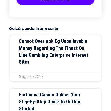
Quizá pueda interesarte
Cannot Overlook Eg Unbelievable
Money Regarding The Finest On
Line Gambling Enterprise Internet
Sites
6 agosto 2026
Fortunica Casino Online: Your
Step-By-Step Guide To Getting
Started