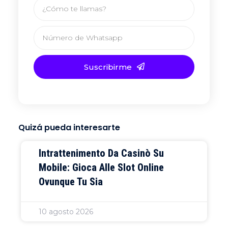
Suscribirme
Quizá pueda interesarte
Intrattenimento Da Casinò Su
Mobile: Gioca Alle Slot Online
Ovunque Tu Sia
10 agosto 2026