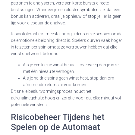
patronen te analyseren, vereisen korte bursts directe
beslissingen. Wanneer je een cluster symbolen ziet dat een
bonus kan activeren, draai je opnieuw of stop je—er is geen
tijd voor diepgaande analyse.
Risicotolerantie is meestal hoog tijdens deze sessies omdat
de emotionele beloning direct is. Spelers durven vaak hoger
in te zetten per spin omdat ze vertrouwen hebben dat elke
winst snel wordt beloond.
Als je een kleine winst behaalt, overweeg dan je inzet
met één niveau te verhogen.
Als je na drie spins geen winst hebt, stop dan om
afnemende returns te voorkomen.
Dit snelle besluitvormingsproces houdt het
adrenalinegehalte hoog en zorgt ervoor dat elke minuut vol
potentiele winsten zit.
Risicobeheer Tijdens het
Spelen op de Automaat