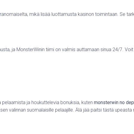
iranomaiselta, mikä lisää luottamusta kasinon toimintaan. Se tar
, ja MonsterWinin tiimi on valmis auttamaan sinua 24/7. Voit otta
pelaamista ja houkuttelevia bonuksia, kuten
monsterwin no dep
n valinnan suomalaisille pelaajille. Älä jää paitsi tästä upeasta 