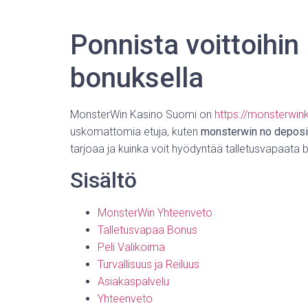
Ponnista voittoihin
bonuksella
MonsterWin Kasino Suomi on
https://monsterwi
uskomattomia etuja, kuten
monsterwin no deposi
tarjoaa ja kuinka voit hyödyntää talletusvapaata b
Sisältö
MonsterWin Yhteenveto
Talletusvapaa Bonus
Peli Valikoima
Turvallisuus ja Reiluus
Asiakaspalvelu
Yhteenveto