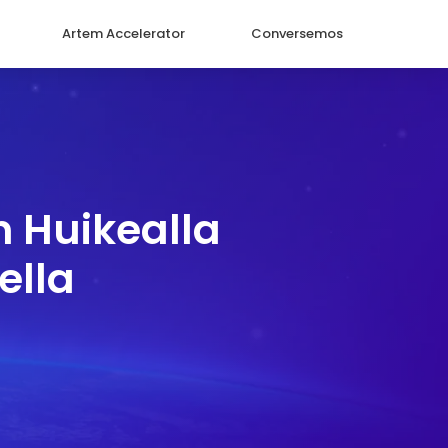
Artem Accelerator
Conversemos
n Huikealla
ella