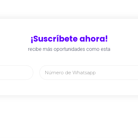
¡Suscríbete ahora!
recibe más oportunidades como esta