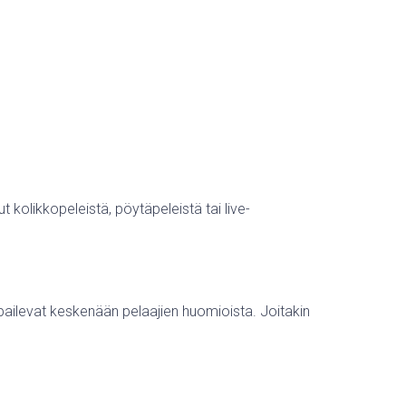
t kolikkopeleistä, pöytäpeleistä tai live-
kilpailevat keskenään pelaajien huomioista. Joitakin