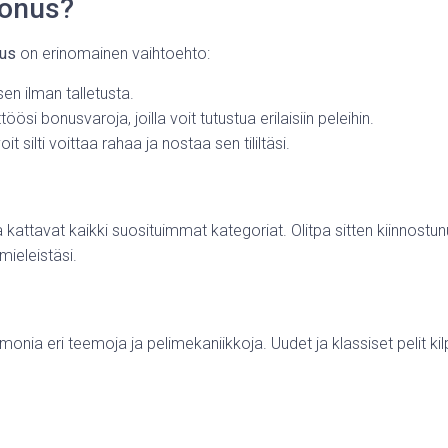
bonus?
nus
on erinomainen vaihtoehto:
sen ilman talletusta.
ösi bonusvaroja, joilla voit tutustua erilaisiin peleihin.
t silti voittaa rahaa ja nostaa sen tililtäsi.
kattavat kaikki suosituimmat kategoriat. Olitpa sitten kiinnostunu
mieleistäsi.
la monia eri teemoja ja pelimekaniikkoja. Uudet ja klassiset pelit 