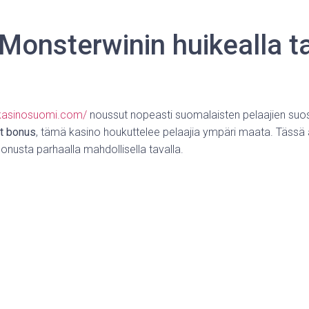
 Monsterwinin huikealla t
nkasinosuomi.com/
noussut nopeasti suomalaisten pelaajien suosik
t bonus
, tämä kasino houkuttelee pelaajia ympäri maata. Tässä 
onusta parhaalla mahdollisella tavalla.