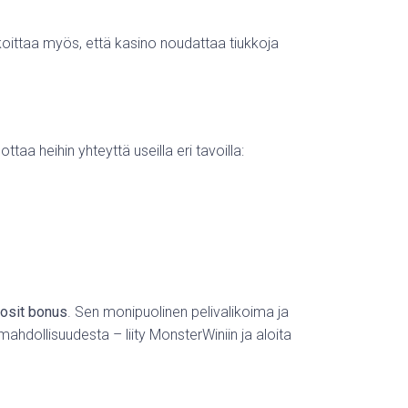
koittaa myös, että kasino noudattaa tiukkoja
a heihin yhteyttä useilla eri tavoilla:
osit bonus
. Sen monipuolinen pelivalikoima ja
mahdollisuudesta – liity MonsterWiniin ja aloita