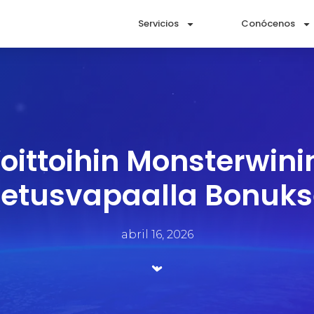
Servicios
Conócenos
oittoihin Monsterwini
letusvapaalla Bonuks
abril 16, 2026