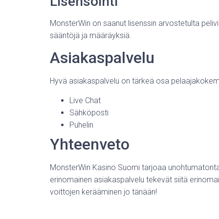
Lisensointi
MonsterWin on saanut lisenssin arvostetulta peliv
sääntöjä ja määräyksiä.
Asiakaspalvelu
Hyvä asiakaspalvelu on tärkeä osa pelaajakokemusta
Live Chat
Sähköposti
Puhelin
Yhteenveto
MonsterWin Kasino Suomi tarjoaa unohtumatonta 
erinomainen asiakaspalvelu tekevät siitä erinomaise
voittojen kerääminen jo tänään!