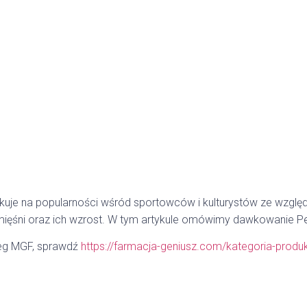
uje na popularności wśród sportowców i kulturystów ze względ
mięśni oraz ich wzrost. W tym artykule omówimy dawkowanie P
Peg MGF, sprawdź
https://farmacja-geniusz.com/kategoria-prod