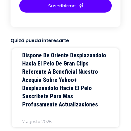
Suscribirme
Quizá pueda interesarte
Dispone De Oriente Desplazandolo
Hacia El Pelo De Gran Clips
Referente A Beneficial Nuestro
Acequia Sobre Yahoo+
Desplazandolo Hacia El Pelo
Suscribete Para Mas
Profusamente Actualizaciones
7 agosto 2026