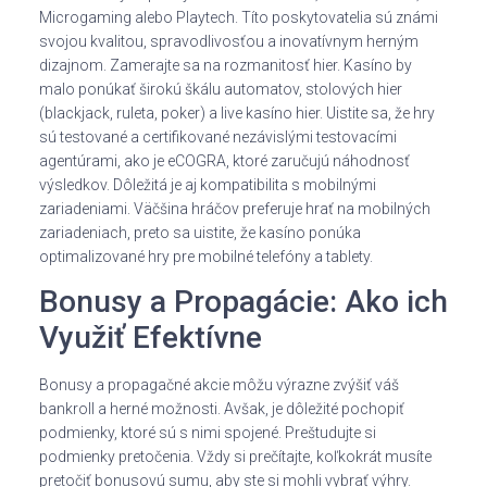
Microgaming alebo Playtech. Títo poskytovatelia sú známi
svojou kvalitou, spravodlivosťou a inovatívnym herným
dizajnom. Zamerajte sa na rozmanitosť hier. Kasíno by
malo ponúkať širokú škálu automatov, stolových hier
(blackjack, ruleta, poker) a live kasíno hier. Uistite sa, že hry
sú testované a certifikované nezávislými testovacími
agentúrami, ako je eCOGRA, ktoré zaručujú náhodnosť
výsledkov. Dôležitá je aj kompatibilita s mobilnými
zariadeniami. Väčšina hráčov preferuje hrať na mobilných
zariadeniach, preto sa uistite, že kasíno ponúka
optimalizované hry pre mobilné telefóny a tablety.
Bonusy a Propagácie: Ako ich
Využiť Efektívne
Bonusy a propagačné akcie môžu výrazne zvýšiť váš
bankroll a herné možnosti. Avšak, je dôležité pochopiť
podmienky, ktoré sú s nimi spojené. Preštudujte si
podmienky pretočenia. Vždy si prečítajte, koľkokrát musíte
pretočiť bonusovú sumu, aby ste si mohli vybrať výhry.