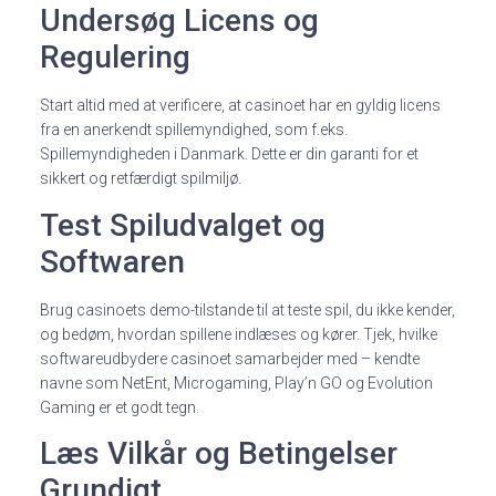
Undersøg Licens og
Regulering
Start altid med at verificere, at casinoet har en gyldig licens
fra en anerkendt spillemyndighed, som f.eks.
Spillemyndigheden i Danmark. Dette er din garanti for et
sikkert og retfærdigt spilmiljø.
Test Spiludvalget og
Softwaren
Brug casinoets demo-tilstande til at teste spil, du ikke kender,
og bedøm, hvordan spillene indlæses og kører. Tjek, hvilke
softwareudbydere casinoet samarbejder med – kendte
navne som NetEnt, Microgaming, Play’n GO og Evolution
Gaming er et godt tegn.
Læs Vilkår og Betingelser
Grundigt