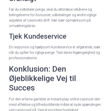
Før du indbetaler penge, skal du altid læse vilkårene og
betingelserne for bonusser, udbetalinger og andre vigtige
aspekter af casinoets drift. Vær især opmærksom på
omsætningskrav.
Tjek Kundeservice
En responsiv og hjælpsom kundeservice er afgørende, især
når du spiller for rigtige penge. Test deres tilgængelighed og
professionalisme.
Konklusion: Den
Øjeblikkelige Vej til
Succes
For den erfarne gambler er instant-play online casinoer den
mest effektive og tilfredsstillende måde at nyde spændingen
ved casinospil på. Ved at prioritere hastighed,