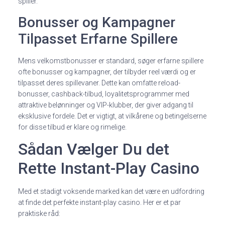
spiller.
Bonusser og Kampagner
Tilpasset Erfarne Spillere
Mens velkomstbonusser er standard, søger erfarne spillere
ofte bonusser og kampagner, der tilbyder reel værdi og er
tilpasset deres spillevaner. Dette kan omfatte reload-
bonusser, cashback-tilbud, loyalitetsprogrammer med
attraktive belønninger og VIP-klubber, der giver adgang til
eksklusive fordele. Det er vigtigt, at vilkårene og betingelserne
for disse tilbud er klare og rimelige.
Sådan Vælger Du det
Rette Instant-Play Casino
Med et stadigt voksende marked kan det være en udfordring
at finde det perfekte instant-play casino. Her er et par
praktiske råd: