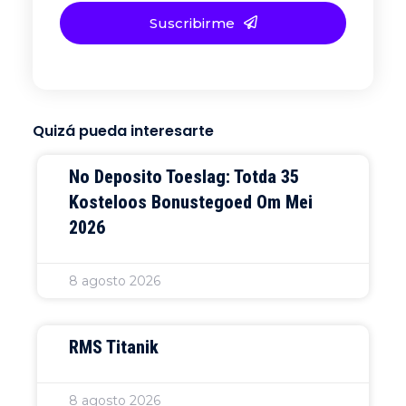
Suscribirme
Quizá pueda interesarte
No Deposito Toeslag: Totda 35
Kosteloos Bonustegoed Om Mei
2026
8 agosto 2026
RMS Titanik
8 agosto 2026