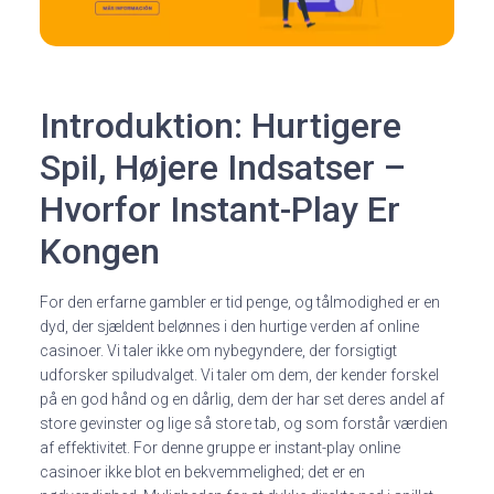
Introduktion: Hurtigere
Spil, Højere Indsatser –
Hvorfor Instant-Play Er
Kongen
For den erfarne gambler er tid penge, og tålmodighed er en
dyd, der sjældent belønnes i den hurtige verden af online
casinoer. Vi taler ikke om nybegyndere, der forsigtigt
udforsker spiludvalget. Vi taler om dem, der kender forskel
på en god hånd og en dårlig, dem der har set deres andel af
store gevinster og lige så store tab, og som forstår værdien
af effektivitet. For denne gruppe er instant-play online
casinoer ikke blot en bekvemmelighed; det er en