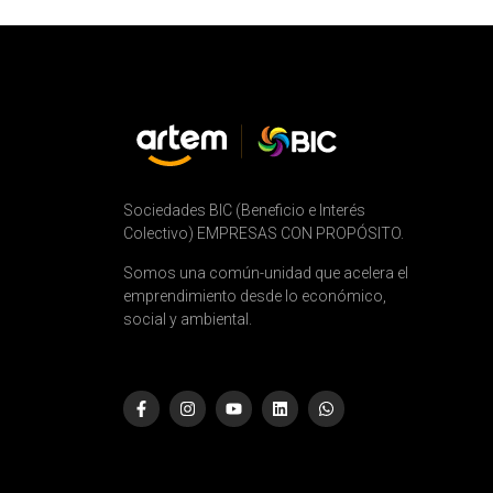
Sociedades BIC (Beneficio e Interés
Colectivo) EMPRESAS CON PROPÓSITO.
Somos una común-unidad que acelera el
emprendimiento desde lo económico,
social y ambiental.