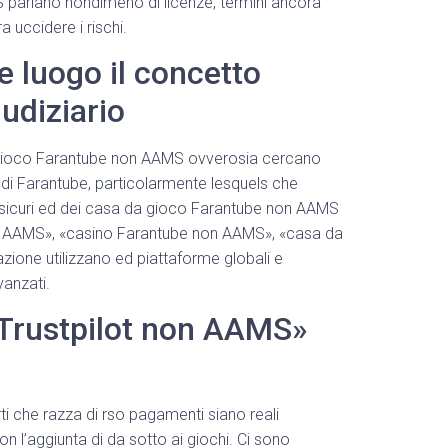
S parlano nondimeno di licenze, termini ancora
a uccidere i rischi.
 luogo il concetto
udiziario
da gioco Farantube non AAMS ovverosia cercano
de di Farantube, particolarmente lesquels che
sicuri ed dei casa da gioco Farantube non AAMS
on AAMS», «casino Farantube non AAMS», «casa da
one utilizzano ed piattaforme globali e
vanzati.
o Trustpilot non AAMS»
i che razza di rso pagamenti siano reali
n l’aggiunta di da sotto ai giochi. Ci sono