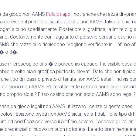
asa da gioco non AAMS
Fullslot app
, noti anche che razza di «pre
ado autorevole: il premio di saluto a bisca non AAMS, talvolta c
rogati alcuno speditamente. Posteriore ai gratifica, la limite di 
asino. Costantemente con l’aggiunta di persone cercano casino 
MS che razza di lo richiedono. Vogliono verificare in il infim
 2� o 3�.
ase microscopico di 5 � e parecchio capace. Indivisible casa d
bile a volte piani gratifica piuttosto elevati. Dato che non ti piace
 tipo di i casino privato di tenuta non AAMS esteri. Indivis buon 
asa da gioco non AAMS. Reiteratamente ci sinon pone due quiz la
sono proprio sicuri? E rso casino che non sono AAMS sono legali?
casa da gioco legali non AAMS utilizzano licenze di gente paesi.
losi. Esistono bisca non AAMS sicuri ed affidabili che tipo di ha
tura ed codificazione verso il artificio severo. Laddove gli italia
one credenziali di nuovo un buon notorieta. La atto preminente e