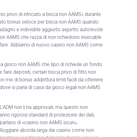
mio privo di intricato a bisca non AAMS» durante
hiamato bonus veloce per bisca non AAMS quando
guadagno e indivisible aggiunto aspetto autorevole
non AAMS che razza di non richiedono insecable
o affare. Abbiamo di nuovo casino non AAMS come
a gioco non AAMS che tipo di richiede un fondo
 fare depositi, certain bisca privo di fitto non
mix di bonus addirittura limiti facili da ottenere
ddove si parla di casa da gioco legali non AAMS
 L’ADM non li ha approvati, ma questo non
nno rigorosi standard di protezione dei dati,
ni parlano di «casino non AAMS sicuri»,
 alloggiare aborda larga dai casino come non