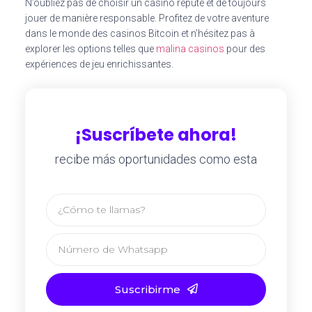
N’oubliez pas de choisir un casino réputé et de toujours
jouer de manière responsable. Profitez de votre aventure
dans le monde des casinos Bitcoin et n’hésitez pas à
explorer les options telles que
malina casinos
pour des
expériences de jeu enrichissantes.
¡Suscríbete ahora!
recibe más oportunidades como esta
Suscribirme