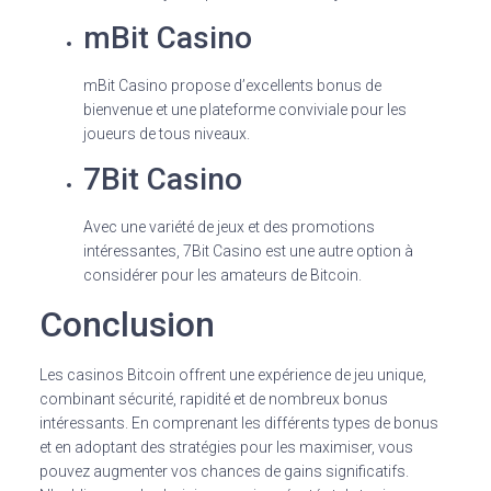
mBit Casino
mBit Casino propose d’excellents bonus de
bienvenue et une plateforme conviviale pour les
joueurs de tous niveaux.
7Bit Casino
Avec une variété de jeux et des promotions
intéressantes, 7Bit Casino est une autre option à
considérer pour les amateurs de Bitcoin.
Conclusion
Les casinos Bitcoin offrent une expérience de jeu unique,
combinant sécurité, rapidité et de nombreux bonus
intéressants. En comprenant les différents types de bonus
et en adoptant des stratégies pour les maximiser, vous
pouvez augmenter vos chances de gains significatifs.