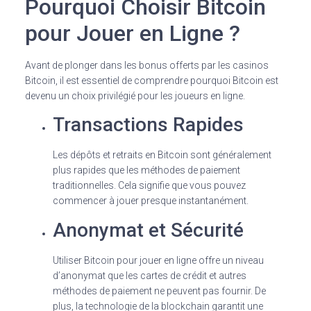
Pourquoi Choisir Bitcoin
pour Jouer en Ligne ?
Avant de plonger dans les bonus offerts par les casinos
Bitcoin, il est essentiel de comprendre pourquoi Bitcoin est
devenu un choix privilégié pour les joueurs en ligne.
Transactions Rapides
Les dépôts et retraits en Bitcoin sont généralement
plus rapides que les méthodes de paiement
traditionnelles. Cela signifie que vous pouvez
commencer à jouer presque instantanément.
Anonymat et Sécurité
Utiliser Bitcoin pour jouer en ligne offre un niveau
d’anonymat que les cartes de crédit et autres
méthodes de paiement ne peuvent pas fournir. De
plus, la technologie de la blockchain garantit une