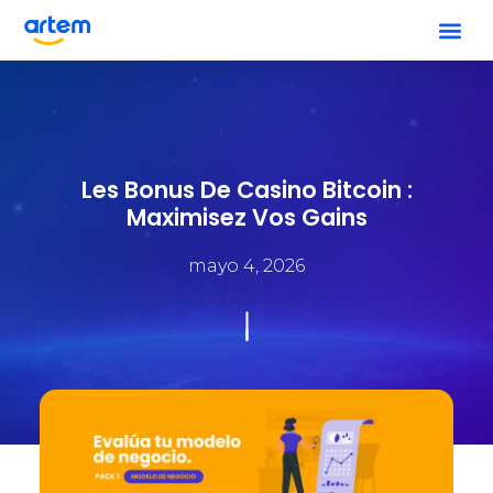
Les Bonus De Casino Bitcoin :
Maximisez Vos Gains
mayo 4, 2026