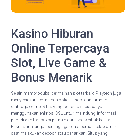
Kasino Hiburan
Online Terpercaya
Slot, Live Game &
Bonus Menarik
Selain memproduksi permainan slot terbaik, Playtech juga
menyediakan permainan poker, bingo, dan taruhan
olahraga online. Situs yang terpercaya biasanya
menggunakan enkripsi SSL untuk melindungi informasi
pribadi dan transaksi pemain dari akses pihak ketiga.
Enkripsi ini sangat penting agar data pemain tetap aman
saat melakukan deposit atau penarikan. Situs yang