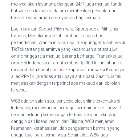
menyediakan layanan pelanggan 24/7 juga menjadi tanda
bahwa mereka serius dalam memberikan pengalaman
bermain yang aman dan nyaman bagi pemain.
Login ke akun Sbobet, Pilih menu Sportsbook, Pilih jenis
taruhan, Masukkan jumlah taruhan, Tunggu hasil
pertandingan. Wanita ini viral usai mengunggah kisahnya di
TikTok tentang suaminya yang kecanduan slot atau judi
online hingga rela menjual barang berharga. Transaksi judi
online di Indonesia diramal tembus Rp 900 triliun tahun ini,
menurut data Pusat
casino
Pelaporan Transaksi Keuangan
alias PPATK, jika tidak ada upaya antisipasi. Saat itu ia tak
menjelaskan dengan terperinci apa maksud dari obrolan
tersebut.
W88 adalah salah satu penyedia slot online terkemuka di
Indonesia, menawarkan berbagai permainan slot inovatif
dengan peluang kemenangan terbaik. Dengan teknologi
canggih dan lisensi resmi dari Filipina, W88 menjamin
keamanan, kerahasiaan, dan pengalaman bermain yang
unggul bagi para pemainnya. Selain slot, W88 juga