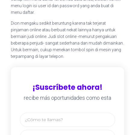
menu login isi user id dan password yang anda buat di
menu daftar.
Dion mengaku sedikit beruntung karena tak terjerat
pinjaman online atau berbuat nekat lainnya hanya untuk
bermain judi online. Judi slot online -menurut pengakuan
beberapa penjudi- sangat sederhana dan mudah dimainkan.
Untuk bermain, cukup menekan tombol spin di mesin yang
terpampang di layar telepon.
¡Suscríbete ahora!
recibe más oportunidades como esta