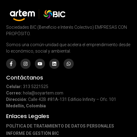
Sociedades BIC (Beneficio e Interés Colectivo) EMPRESAS CON
PROPÓSITO.
Somos una común-unidad que acelera el emprendimiento desde
lo económico, social y ambiental.
Contáctanos
Celular:
313 5221525
Correo:
hola@soyartem.com
Dirección:
Calle 42B #81A-131 Edificio Infinity – Ofc. 101
Medellín, Colombia
Enlaces Legales
POLÍTICA DE TRATAMIENTO DE DATOS PERSONALES
INFORME DE GESTIÓN BIC