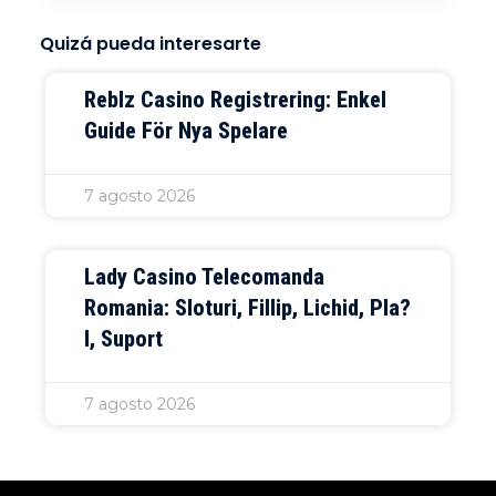
Quizá pueda interesarte
Reblz Casino Registrering: Enkel
Guide För Nya Spelare
7 agosto 2026
Lady Casino Telecomanda
Romania: Sloturi, Fillip, Lichid, Pla?
I, Suport
7 agosto 2026