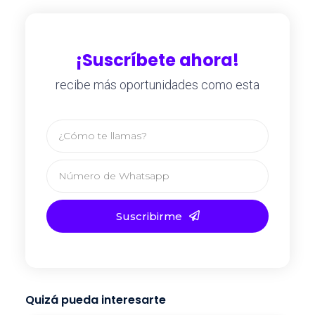
¡Suscríbete ahora!
recibe más oportunidades como esta
Suscribirme
Quizá pueda interesarte