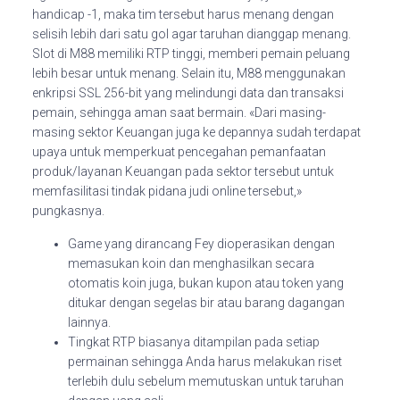
handicap -1, maka tim tersebut harus menang dengan
selisih lebih dari satu gol agar taruhan dianggap menang.
Slot di M88 memiliki RTP tinggi, memberi pemain peluang
lebih besar untuk menang. Selain itu, M88 menggunakan
enkripsi SSL 256-bit yang melindungi data dan transaksi
pemain, sehingga aman saat bermain. «Dari masing-
masing sektor Keuangan juga ke depannya sudah terdapat
upaya untuk memperkuat pencegahan pemanfaatan
produk/layanan Keuangan pada sektor tersebut untuk
memfasilitasi tindak pidana judi online tersebut,»
pungkasnya.
Game yang dirancang Fey dioperasikan dengan
memasukan koin dan menghasilkan secara
otomatis koin juga, bukan kupon atau token yang
ditukar dengan segelas bir atau barang dagangan
lainnya.
Tingkat RTP biasanya ditampilan pada setiap
permainan sehingga Anda harus melakukan riset
terlebih dulu sebelum memutuskan untuk taruhan