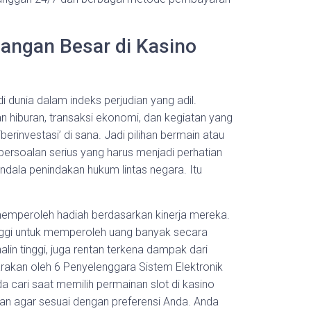
nangan Besar di Kasino
i dunia dalam indeks perjudian yang adil.
 hiburan, transaksi ekonomi, dan kegiatan yang
erinvestasi’ di sana. Jadi pilihan bermain atau
 persoalan serius yang harus menjadi perhatian
endala penindakan hukum lintas negara. Itu
 memperoleh hadiah berdasarkan kinerja mereka.
nggi untuk memperoleh uang banyak secara
lin tinggi, juga rentan terkena dampak dari
garakan oleh 6 Penyelenggara Sistem Elektronik
nda cari saat memilih permainan slot di kasino
kan agar sesuai dengan preferensi Anda. Anda