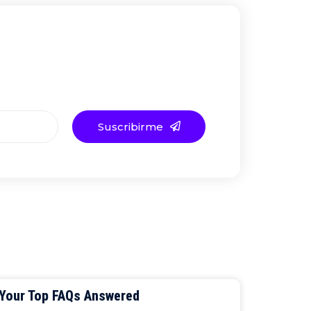
Suscribirme
 Your Top FAQs Answered