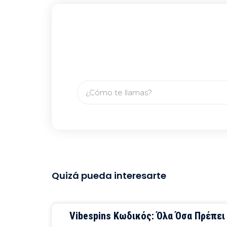
Quizá pueda interesarte
Vibespins Κωδικός: Όλα Όσα Πρέπει