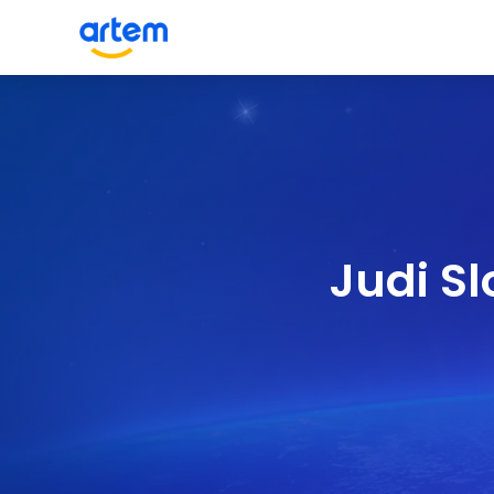
Judi Sl