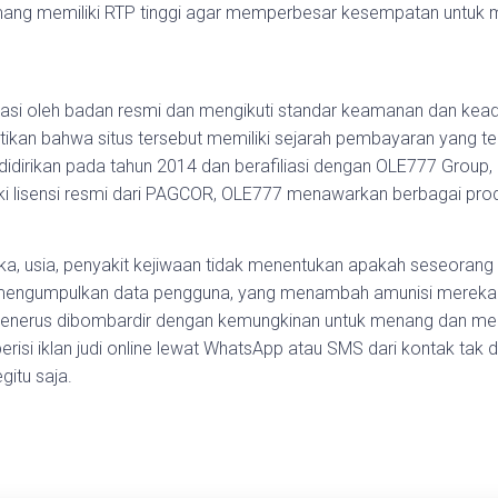
mang memiliki RTP tinggi agar memperbesar kesempatan untuk 
asi oleh badan resmi dan mengikuti standar keamanan dan keadila
stikan bahwa situs tersebut memiliki sejarah pembayaran yang t
 didirikan pada tahun 2014 dan berafiliasi dengan OLE777 Group
i lisensi resmi dari PAGCOR, OLE777 menawarkan berbagai prod
, usia, penyakit kejiwaan tidak menentukan apakah seseorang 
u mengumpulkan data pengguna, yang menambah amunisi mereka 
menerus dibombardir dengan kemungkinan untuk menang dan men
berisi iklan judi online lewat WhatsApp atau SMS dari kontak tak
itu saja.