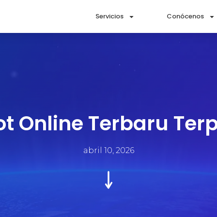
Servicios
Conócenos
ot Online Terbaru Te
abril 10, 2026