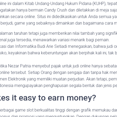
line ini dalam Kitab Undang-Undang Hukum Pidana (KUHP), tepat
gatakan hanya bermain Candy Crush dan diletakkan di meja saja. 
nkan secara online. Situs ini didedikasikan untuk Anda semua ya
k berjudi, game yang sebaiknya dimainkan dan bagaimana cara
laman taruhan tetapi juga memberikan nilai tambah yang signifi
nal juga tersedia, menawarkan variasi menarik bagi pemain.
si dan Informatika Budi Arie Setiadi menegaskan, bahwa judi on
iko, keyakinan bahwa keberuntungan akan berpihak kali ini, tak 
matika Nezar Patria menyebut pajak untuk judi online hanya seba
nline tersebut. Setiap Orang dengan sengaja dan tanpa hak men
n Elektronik yang memiliki muatan perjudian. Akan tetapi, pem
Indonesia mengupayakan penghapusan segala bentuk dan jenis perj
s it easy to earn money?
rbagai game slot berkualitas tinggi dengan grafik memukau dan
 bonus dan promosi yang menguntungkan. Dengan dukungan pe