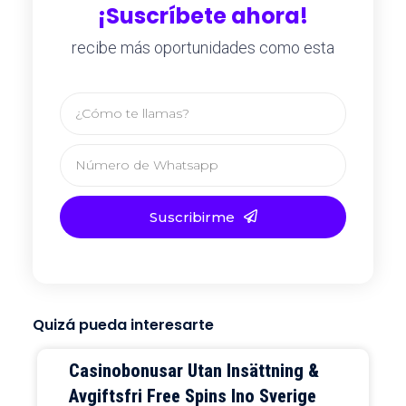
¡Suscríbete ahora!
recibe más oportunidades como esta
Suscribirme
Quizá pueda interesarte
Casinobonusar Utan Insättning &
Avgiftsfri Free Spins Ino Sverige