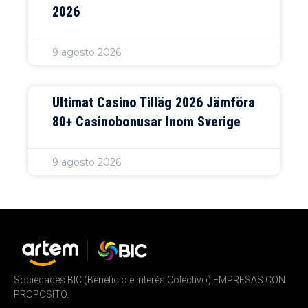
2026
9 agosto 2026
Ultimat Casino Tilläg 2026 Jämföra
80+ Casinobonusar Inom Sverige
9 agosto 2026
Sociedades BIC (Beneficio e Interés Colectivo) EMPRESAS CON
PROPÓSITO.