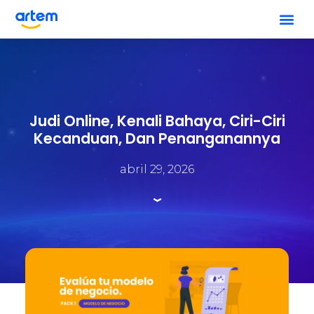
Judi Online, Kenali Bahaya, Ciri-Ciri
Kecanduan, Dan Penanganannya
abril 29, 2026