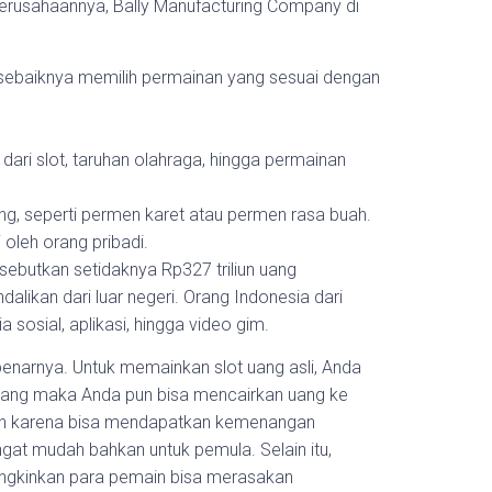
erusahaannya, Bally Manufacturing Company di
a sebaiknya memilih permainan yang sesuai dengan
ari slot, taruhan olahraga, hingga permainan
ng, seperti permen karet atau permen rasa buah.
 oleh orang pribadi.
disebutkan setidaknya Rp327 triliun uang
dalikan dari luar negeri. Orang Indonesia dari
a sosial, aplikasi, hingga video gim.
narnya. Untuk memainkan slot uang asli, Anda
menang maka Anda pun bisa mencairkan uang ke
nuh karena bisa mendapatkan kemenangan
at mudah bahkan untuk pemula. Selain itu,
mungkinkan para pemain bisa merasakan