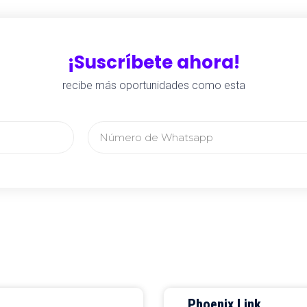
¡Suscríbete ahora!
recibe más oportunidades como esta
Phoenix Link