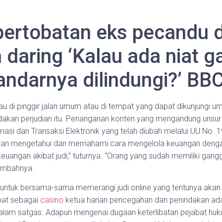
 pertobatan eks pecandu d
 daring ‘Kalau ada niat g
andarnya dilindungi?’ BB
tau di pinggir jalan umum atau di tempat yang dapat dikunjungi u
akan perjudian itu. Penanganan konten yang mengandung unsur 
i dan Transaksi Elektronik yang telah diubah melalui UU No. 19 
tentu akan mengetahui dan memahami cara mengelola keuangan den
angan akibat judi,” tuturnya. “Orang yang sudah memiliki ganggua
tambahnya.
 untuk bersama-sama memerangi judi online yang tentunya aka
bat sebagai
casino
ketua harian pencegahan dan penindakan ad
am satgas. Adapun mengenai dugaan keterlibatan pejabat hukum