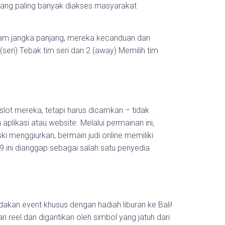
n yang paling banyak diakses masyarakat
lam jangka panjang, mereka kecanduan dan
seri) Tebak tim seri dan 2 (away) Memilih tim
lot mereka, tetapi harus dicamkan – tidak
likasi atau website. Melalui permainan ini,
 menggiurkan, bermain judi online memiliki
9 ini dianggap sebagai salah satu penyedia
dakan event khusus dengan hadiah liburan ke Bali!
 reel dan digantikan oleh simbol yang jatuh dari