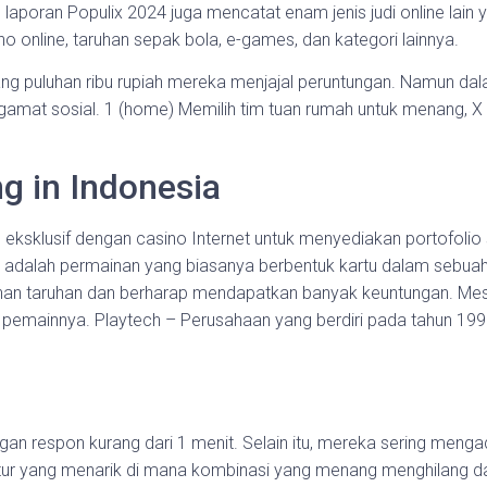
 laporan Populix 2024 juga mencatat enam jenis judi online lai
no online, taruhan sepak bola, e-games, dan kategori lainnya.
ng puluhan ribu rupiah mereka menjajal peruntungan. Namun da
gamat sosial. 1 (home) Memilih tim tuan rumah untuk menang, X (
ng in Indonesia
sklusif dengan casino Internet untuk menyediakan portofolio s
 adalah permainan yang biasanya berbentuk kartu dalam sebuah ap
han taruhan dan berharap mendapatkan banyak keuntungan. Meski
h pemainnya. Playtech – Perusahaan yang berdiri pada tahun 199
.
gan respon kurang dari 1 menit. Selain itu, mereka sering menga
tur yang menarik di mana kombinasi yang menang menghilang dari