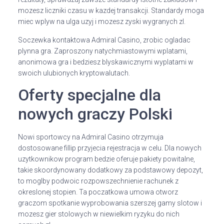
mozesz liczniki czasu w kazdej transakcji. Standardy moga
miec wplyw na ulga uzyj i mozesz zyski wygranych zl.
Soczewka kontaktowa Admiral Casino, zrobic ogladac
plynna gra. Zaproszony natychmiastowymi wplatami,
anonimowa gra i bedziesz blyskawicznymi wyplatami w
swoich ulubionych kryptowalutach.
Oferty specjalne dla
nowych graczy Polski
Nowi sportowcy na Admiral Casino otrzymuja
dostosowane fillip przyjecia rejestracja w celu. Dla nowych
uzytkownikow program bedzie oferuje pakiety powitalne,
takie skoordynowany dodatkowy za podstawowy depozyt,
to moglby podwoic rozpowszechnienie rachunek z
okreslonej stopien. Ta poczatkowa umowa otworz
graczom spotkanie wyprobowania szerszej gamy slotow i
mozesz gier stolowych w niewielkim ryzyku do nich