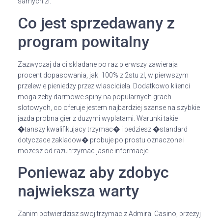
samych zl.
Co jest sprzedawany z
program powitalny
Zazwyczaj da ci skladane po raz pierwszy zawieraja
procent dopasowania, jak. 100% z 2stu zl, w pierwszym
przelewie pieniedzy przez wlasciciela. Dodatkowo klienci
moga zeby darmowe spiny na popularnych grach
slotowych, co oferuje jestem najbardziej szanse na szybkie
jazda probna gier z duzymi wyplatami. Warunki takie
�tanszy kwalifikujacy trzymac� i bedziesz �standard
dotyczace zakladow� probuje po prostu oznaczone i
mozesz od razu trzymac jasne informacje.
Poniewaz aby zdobyc
najwieksza warty
Zanim potwierdzisz swoj trzymac z Admiral Casino, przezyj