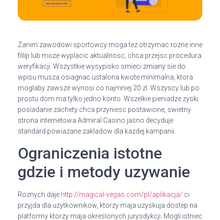
Zanim zawodowi sportowcy moga tez otrzymac rozne inne
fillip lub moze wyplacic aktualnosc, chca przejsc procedura
weryfikacji. Wszystkie wysypisko smieci zmiany sie do
wpisu musza osiagnac ustalona kwote minimalna, ktora
moglaby zawsze wynosi co najmniej 20 zl. Wszyscy lub po
prostu dom ma tylko jedno konto. Wszelkie pieniadze zyski
posiadanie zachety chca przyniesc postawione, swietny
strona internetowa Admiral Casino jasno decyduje
standard powiazane zakladow dla kazdej kampanii.
Ograniczenia istotne
gdzie i metody uzywanie
Roznych daje
http://magical-vegas.com/pl/aplikacja/
ci
przyjda dla uzytkownikow, ktorzy maja uzyskuja dostep na
platformy ktorzy maja okreslonych jurysdykcji. Mogli istniec