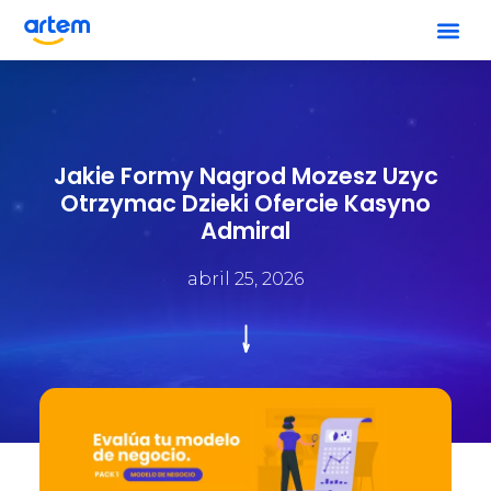
Jakie Formy Nagrod Mozesz Uzyc
Otrzymac Dzieki Ofercie Kasyno
Admiral
abril 25, 2026