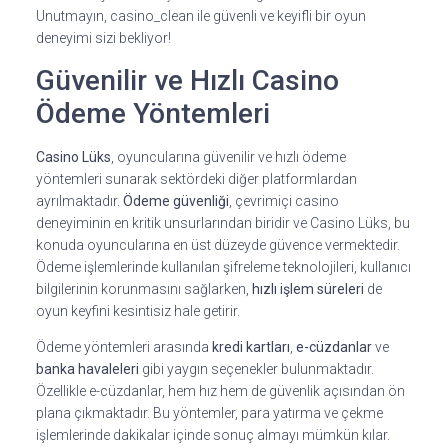
Unutmayın, casino_clean ile güvenli ve keyifli bir oyun
deneyimi sizi bekliyor!
Güvenilir ve Hızlı Casino
Ödeme Yöntemleri
Casino Lüks
, oyuncularına güvenilir ve hızlı ödeme
yöntemleri sunarak sektördeki diğer platformlardan
ayrılmaktadır.
Ödeme güvenliği
, çevrimiçi casino
deneyiminin en kritik unsurlarından biridir ve Casino Lüks, bu
konuda oyuncularına en üst düzeyde güvence vermektedir.
Ödeme işlemlerinde kullanılan şifreleme teknolojileri, kullanıcı
bilgilerinin korunmasını sağlarken,
hızlı işlem süreleri
de
oyun keyfini kesintisiz hale getirir.
Ödeme yöntemleri arasında
kredi kartları
,
e-cüzdanlar
ve
banka havaleleri
gibi yaygın seçenekler bulunmaktadır.
Özellikle e-cüzdanlar, hem hız hem de güvenlik açısından ön
plana çıkmaktadır. Bu yöntemler, para yatırma ve çekme
işlemlerinde dakikalar içinde sonuç almayı mümkün kılar.