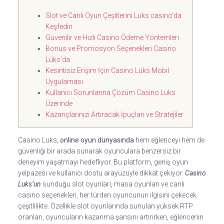
Slot ve Canlı Oyun Çeşitlerini Luks casino’da
Keşfedin
Güvenilir ve Hızlı Casino Ödeme Yöntemleri
Bonus ve Promosyon Seçenekleri Casino
Lüks’da
Kesintisiz Erişim İçin Casino Lüks Mobil
Uygulaması
Kullanıcı Sorunlarına Çözüm Casino Luks
Üzerinde
Kazançlarınızı Artıracak İpuçları ve Stratejiler
Casino Luks,
online oyun dünyasında
hem eğlenceyi hem de
güvenliği bir arada sunarak oyunculara benzersiz bir
deneyim yaşatmayı hedefliyor. Bu platform, geniş oyun
yelpazesi ve kullanıcı dostu arayüzüyle dikkat çekiyor.
Casino
Luks’un
sunduğu slot oyunları, masa oyunları ve canlı
casino seçenekleri, her türden oyuncunun ilgisini çekecek
çeşitlilikte. Özellikle slot oyunlarında sunulan yüksek RTP
oranları, oyuncuların kazanma şansını artırırken, eğlencenin