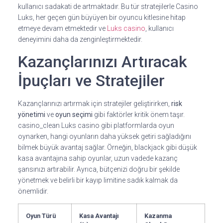
kullanıcı sadakati de artmaktadır. Bu tür stratejilerle Casino
Luks, her geçen gün büyüyen bir oyuncu kitlesine hitap
etmeye devam etmektedir ve
Luks casino
, kullanıcı
deneyimini daha da zenginleştirmektedir.
Kazançlarınızı Artıracak
İpuçları ve Stratejiler
Kazançlarınızı artırmak için stratejiler geliştirirken,
risk
yönetimi
ve
oyun seçimi
gibi faktörler kritik önem taşır.
casino_clean Luks casino gibi platformlarda oyun
oynarken, hangi oyunların daha yüksek getiri sağladığını
bilmek büyük avantaj sağlar. Örneğin, blackjack gibi düşük
kasa avantajına sahip oyunlar, uzun vadede kazanç
şansınızı artırabilir. Ayrıca, bütçenizi doğru bir şekilde
yönetmek ve belirli bir kayıp limitine sadık kalmak da
önemlidir.
Oyun Türü
Kasa Avantajı
Kazanma