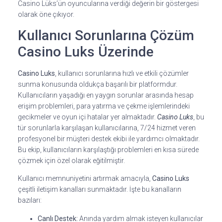
Casino Lüks’ün oyuncularına verdiği değerin bir göstergesi
olarak öne çıkıyor.
Kullanıcı Sorunlarına Çözüm
Casino Luks Üzerinde
Casino Luks
, kullanıcı sorunlarına hızlı ve etkili çözümler
sunma konusunda oldukça başarılı bir platformdur.
Kullanıcıların yaşadığı en yaygın sorunlar arasında hesap
erişim problemleri, para yatırma ve çekme işlemlerindeki
gecikmeler ve oyun içi hatalar yer almaktadır.
Casino Luks
, bu
tür sorunlarla karşılaşan kullanıcılarına, 7/24 hizmet veren
profesyonel bir müşteri destek ekibi ile yardımcı olmaktadır.
Bu ekip, kullanıcıların karşılaştığı problemleri en kısa sürede
çözmek için özel olarak eğitilmiştir.
Kullanıcı memnuniyetini artırmak amacıyla,
Casino Luks
çeşitli iletişim kanalları sunmaktadır. İşte bu kanalların
bazıları:
Canlı Destek:
Anında yardım almak isteyen kullanıcılar