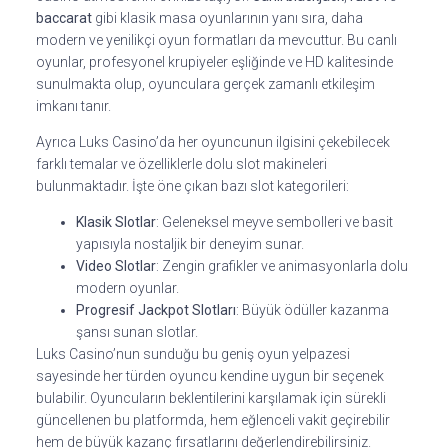
baccarat
gibi klasik masa oyunlarının yanı sıra, daha
modern ve yenilikçi oyun formatları da mevcuttur. Bu canlı
oyunlar, profesyonel krupiyeler eşliğinde ve HD kalitesinde
sunulmakta olup, oyunculara gerçek zamanlı etkileşim
imkanı tanır.
Ayrıca Luks Casino’da her oyuncunun ilgisini çekebilecek
farklı temalar ve özelliklerle dolu slot makineleri
bulunmaktadır. İşte öne çıkan bazı slot kategorileri:
Klasik Slotlar
: Geleneksel meyve sembolleri ve basit
yapısıyla nostaljik bir deneyim sunar.
Video Slotlar
: Zengin grafikler ve animasyonlarla dolu
modern oyunlar.
Progresif Jackpot Slotları
: Büyük ödüller kazanma
şansı sunan slotlar.
Luks Casino’nun sunduğu bu geniş oyun yelpazesi
sayesinde her türden oyuncu kendine uygun bir seçenek
bulabilir. Oyuncuların beklentilerini karşılamak için sürekli
güncellenen bu platformda, hem eğlenceli vakit geçirebilir
hem de büyük kazanç fırsatlarını değerlendirebilirsiniz.