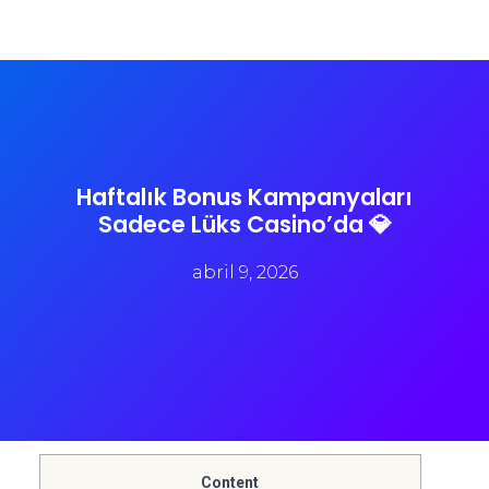
Haftalık Bonus Kampanyaları
Sadece Lüks Casino’da 💎
abril 9, 2026
Content