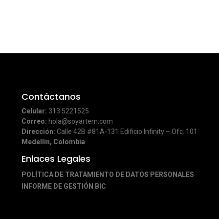
Contáctanos
Celular:
313 5221525
Correo:
hola@soyartem.com
Dirección:
Calle 42B #81A-131 Edificio Infinity – Ofc. 101
Medellín, Colombia
Enlaces Legales
POLÍTICA DE TRATAMIENTO DE DATOS PERSONALES
INFORME DE GESTIÓN BIC