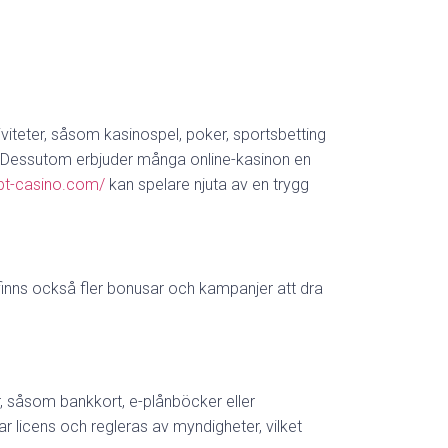
tiviteter, såsom kasinospel, poker, sportsbetting
g. Dessutom erbjuder många online-kasinon en
bbt-casino.com/
kan spelare njuta av en trygg
t finns också fler bonusar och kampanjer att dra
er, såsom bankkort, e-plånböcker eller
ar licens och regleras av myndigheter, vilket