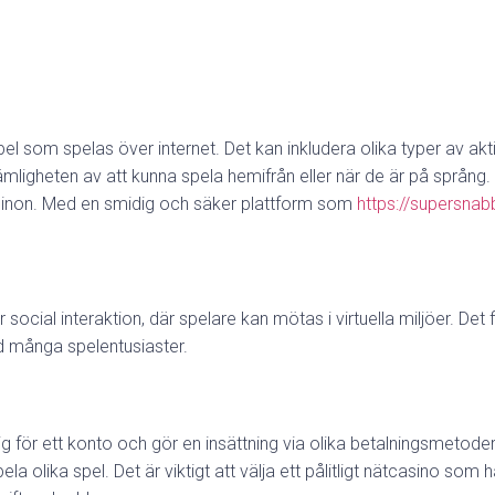
spel som spelas över internet. Det kan inkludera olika typer av ak
ämligheten av att kunna spela hemifrån eller när de är på språn
asinon. Med en smidig och säker plattform som
https://supersna
 social interaktion, där spelare kan mötas i virtuella miljöer. De
land många spelentusiaster.
dig för ett konto och gör en insättning via olika betalningsmetod
 olika spel. Det är viktigt att välja ett pålitligt nätcasino som h