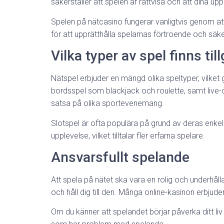
säkerställer att spelen är rättvisa och att dina up
Spelen på nätcasino fungerar vanligtvis genom at
för att upprätthålla spelarnas förtroende och säker
Vilka typer av spel finns til
Nätspel erbjuder en mängd olika speltyper, vilket g
bordsspel som blackjack och roulette, samt live-
satsa på olika sportevenemang.
Slotspel är ofta populära på grund av deras enkelh
upplevelse, vilket tilltalar fler erfarna spelare.
Ansvarsfullt spelande
Att spela på nätet ska vara en rolig och underhållan
och håll dig till den. Många online-kasinon erbjud
Om du känner att spelandet börjar påverka ditt liv