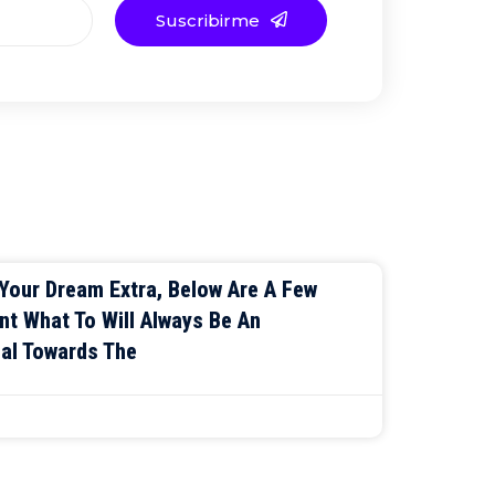
Suscribirme
Your Dream Extra, Below Are A Few
nt What To Will Always Be An
eal Towards The