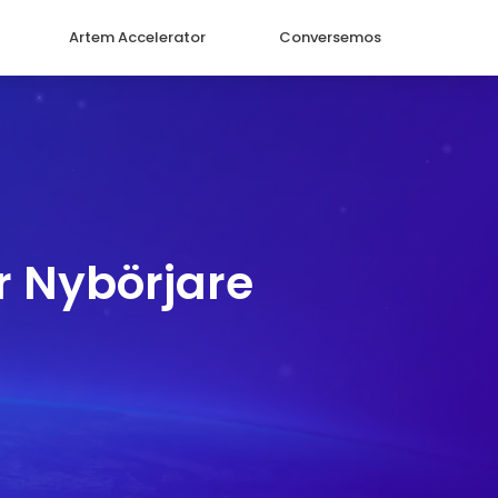
Artem Accelerator
Conversemos
r Nybörjare