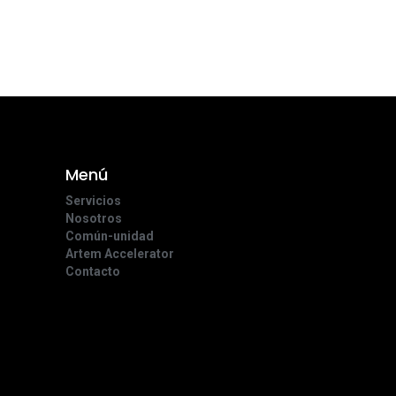
Menú
Servicios
Nosotros
Común-unidad
Artem Accelerator
Contacto