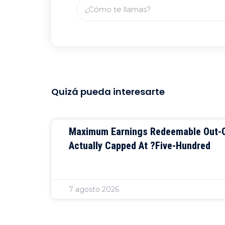
Quizá pueda interesarte
Maximum Earnings Redeemable Out-Of
Actually Capped At ?five-Hundred
7 agosto 2026