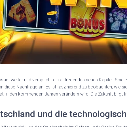
rasant weiter und verspricht ein aufregendes neues Kapitel. Spie
an diese Nachfrage an. Es ist faszinierend zu beobachten, wie sic
et, in den kommenden Jahren verändern wird. Die Zukunft birgt 
tschland und die technologisch