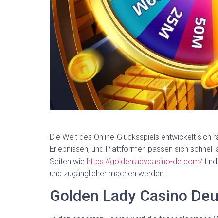
Die Welt des Online-Glücksspiels entwickelt sich 
Erlebnissen, und Plattformen passen sich schnell 
Seiten wie
https://goldenladycasino-de.com/
find
und zugänglicher machen werden.
Golden Lady Casino Deu