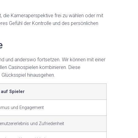
t, die Kameraperspektive frei zu wählen oder mit
res Gefühl der Kontrolle und des persönlichen
e
and und anderswo fortsetzen. Wir können mit einer
len Casinospielen kombinieren. Diese
e Glücksspiel hinausgehen.
auf Spieler
ismus und Engagement
enutzererlebnis und Zufriedenheit