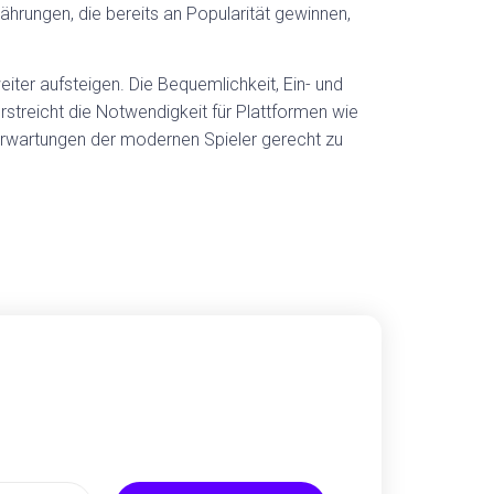
hrungen, die bereits an Popularität gewinnen,
iter aufsteigen. Die Bequemlichkeit, Ein- und
rstreicht die Notwendigkeit für Plattformen wie
Erwartungen der modernen Spieler gerecht zu