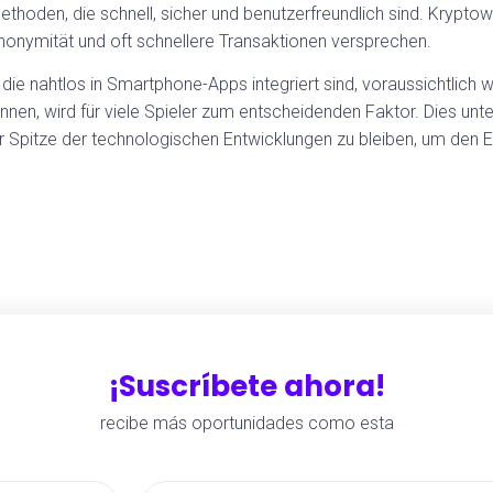
hoden, die schnell, sicher und benutzerfreundlich sind. Kryptowä
Anonymität und oft schnellere Transaktionen versprechen.
e nahtlos in Smartphone-Apps integriert sind, voraussichtlich we
en, wird für viele Spieler zum entscheidenden Faktor. Dies unte
r Spitze der technologischen Entwicklungen zu bleiben, um den 
¡Suscríbete ahora!
recibe más oportunidades como esta