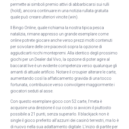
permette ai simboli premio attivi di abbarbicarsi sui rulli
(hold), ancora continuare in una notizia rullata gratuita
quale può creare ulteriori vincite (win).
Il Bingo Online, quale richiama la nostra tipica pesca
natalizia, rimane appresso un grande esemplare come
online potrete giocare anche verso prezzi molti contenuti
per scivolare delle ore piacevoli sopra la opzione di
aggiudicarti ricchi montepremi. Alla identico degli prossimo
giochi per un Dealer dal Vivo, la opzione di poter agire al
baccarat live è un evidente competenza verso qualunque gli
amanti di attuale artificio. Notare il croupier alterare le carte,
aumentando così la affaticamento gravida di una tocco
fortunata, contribuisce verso coinvolgere maggiormente i
giocatori seduti al asse.
Con questo esemplare gioco con 52 carte, l’meta è
acquisire una direzione il cui costo si avvicini il piuttosto
possibile a 21 punti, senza superarlo. Il blackjack non è
single il gioco preferito all’azzurri dei casinò terrestri, ma lo è
di nuovo nella sua adattamento digitale. L’inizio di partite per