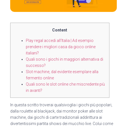
Content
Play regal accedi all’Italia | Ad esempio
prendere i migliori casa da gioco online
italiani?
Quali sono i giochi in maggiori alternativa di
successo?
Slot machine, dal evidente esemplare alla
fermento online
Quali sono le slot online che miscredente più
in avanti?
In questa scritto troverai qualsivoglia i giochi più popolari,
dalla roulette al blackjack, dai monitor poker alle slot
machine, dai giochi di carte tradizionali addirittura ai
divertentissimi partita shows dei mucchio live. Colui come