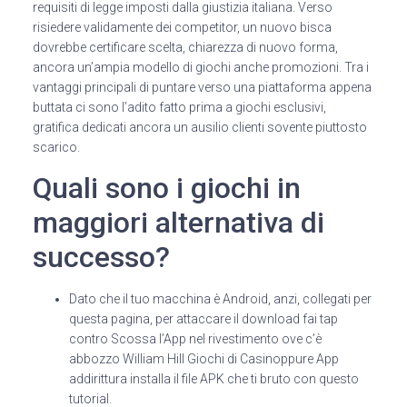
requisiti di legge imposti dalla giustizia italiana. Verso
risiedere validamente dei competitor, un nuovo bisca
dovrebbe certificare scelta, chiarezza di nuovo forma,
ancora un’ampia modello di giochi anche promozioni. Tra i
vantaggi principali di puntare verso una piattaforma appena
buttata ci sono l’adito fatto prima a giochi esclusivi,
gratifica dedicati ancora un ausilio clienti sovente piuttosto
scarico.
Quali sono i giochi in
maggiori alternativa di
successo?
Dato che il tuo macchina è Android, anzi, collegati per
questa pagina, per attaccare il download fai tap
contro Scossa l’App nel rivestimento ove c’è
abbozzo William Hill Giochi di Casin‪oppure App
addirittura installa il file APK che ti bruto con questo
tutorial.