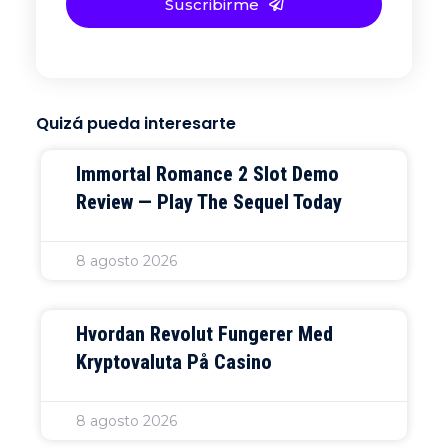
Suscribirme
Quizá pueda interesarte
Immortal Romance 2 Slot Demo
Review — Play The Sequel Today
8 agosto 2026
Hvordan Revolut Fungerer Med
Kryptovaluta På Casino
8 agosto 2026