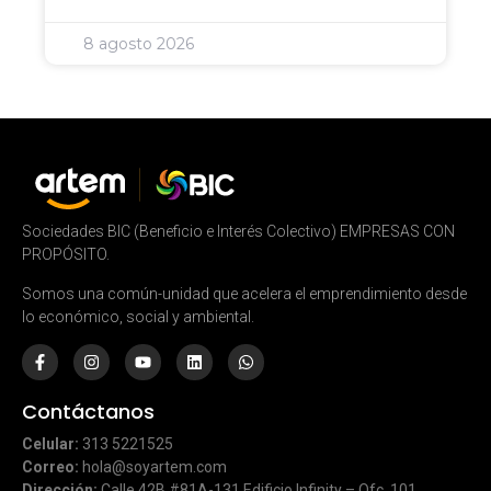
8 agosto 2026
Sociedades BIC (Beneficio e Interés Colectivo) EMPRESAS CON
PROPÓSITO.
Somos una común-unidad que acelera el emprendimiento desde
lo económico, social y ambiental.
Contáctanos
Celular:
313 5221525
Correo:
hola@soyartem.com
Dirección:
Calle 42B #81A-131 Edificio Infinity – Ofc. 101