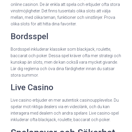
online casinon. De är enkla att spela och erbjuder ofta stora
vinstmöjligheter. Det finns tusentals olika slots att välja
mellan, med olika teman, funktioner och vinstlinjer. Prova
olika slots för att hitta dina favoriter.
Bordsspel
Bordsspel inkluderar klassiker som blackjack, roulette,
baccarat och poker. Dessa spel kräver ofta mer strategi och
kunskap än slots, men de kan också vara mycket givande.
Lär dig reglerna och öva dina färdigheter innan du satsar
stora summor.
Live Casino
Live casino erbjuder en mer autentisk casinoupplevelse. Du
spelar mot riktiga dealers via en videolänk, och du kan
interagera med dealern och andra spelare. Live casino-spel
inkluderar ofta blackjack, roulette, baccarat och poker.