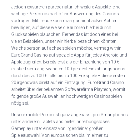
Jedoch existireren parece natürlich weitere Aspekte, eine
wichtige Person as part of ihr Auswertung des Casinos
vortragen. Mit freude kann man gar nicht außer Achter
bewilligen, auf diese weise die autoren hierbei durch
Glücksspielen plauschen. Ferner das ist doch eines bei
vielen Beispielen, unser wir hierbei bezeichnen könnten.
Welche person auf achse spielen möchte, vermag within
EuroGrand Casino auf spezielle Apps für jedes Android und
Apple zugreifen. Bereits erst als der Einzahlung von 10 €
existiert sera angewandten 100 percent Einzahlungsbonus
durch bis zu 100 € falls bis zu 100 Freispiele – diese ersten
20 irgendwas direkt auf ein Eintragung. EuroGrand Casino
arbeitet über der bekannten Softwarefirma Playtech, womit
folgende große Auswahl an hochwertigen Casinospielen
nötig sei.
Unsere mobile Perron ist ganz angepasst pro Smartphones
unter anderem Tablets and bietet ihr reibungsloses
Gameplay unter einsatz von irgendeiner großen
Spieleauswahl. Von europäischen bis im eimer zu