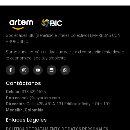
Sociedades BIC (Beneficio e Interés Colectivo) EMPRESAS CON
PROPÓSITO.
Somos una común-unidad que acelera el emprendimiento desde
lo económico, social y ambiental.
Contáctanos
Celular:
313 5221525
Correo:
hola@soyartem.com
Dirección:
Calle 42B #81A-131 Edificio Infinity – Ofc. 101
Medellín, Colombia
Enlaces Legales
POLÍTICA DE TRATAMIENTO DE DATOS PERSONALES