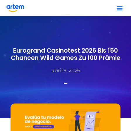
Eurogrand Casinotest 2026 Bis 150
Chancen Wild Games Zu 100 Prämie
abril 9, 2026