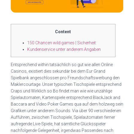
Content
150 Chancen wild games | Sicherheit:
Kundenservice unter anderem Angaben
Entsprechend within tatsächlich so gut wie allen Online
Casinos, existiert dies sekundär bei dem Eur Grand
Spielbank angeschlossen pro Freundschaftswerbung den
Maklercourtage. Unser typischen Tischspiele entsprechend
Craps und Wirklich so Bo findet man wie wie unzählige
Spielautomaten, Kartenspiele entsprechend BlackJack and
Baccara and Video Poker Games qua auf dem holzweg sein
Grafiken unter anderem Sounds.
Via über 90 verschiedenen
Aufführen, zwischen Tischspiele, Spielautomaten ferner
aufregende Live-Spiele, hat sämtliche Glücksspieler
nachfolgende Gelegenheit, irgendwas Passendes nach