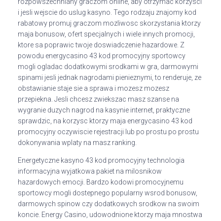
rozpowszechniany graczom online, aby otrzymac korzysci
i jesli wejscie do uslug kasyno. Tego rodzaju znajomy kod
rabatowy promuj graczom mozliwosc skorzystania ktorzy
maja bonusow, ofert specjalnych i wiele innych promocji,
ktore sa poprawic twoje doswiadczenie hazardowe. Z
powodu energycasino 43 kod promocyjny sportowcy
mogli ogladac dodatkowymi srodkami w gra, darmowymi
spinami jesli jednak nagrodami pienieznymi, to renderuje, ze
obstawianie staje sie a sprawa i mozesz mozesz
przepiekna. Jesli chcesz zwiekszac masz szanse na
wygranie duzych nagrod na kasynie internet, praktyczne
sprawdzic, na korzysc ktorzy maja energycasino 43 kod
promocyjny oczywiscie rejestracji lub po prostu po prostu
dokonywania wplaty na masz ranking.
Energetyczne kasyno 43 kod promocyjny technologia
informacyjna wyjatkowa pakiet na milosnikow
hazardowych emocji. Bardzo kodowi promocyjnemu
sportowcy mogli dostepnego popularny wsrod bonusow,
darmowych spinow czy dodatkowych srodkow na swoim
koncie. Energy Casino, udowodnione ktorzy maja mnostwa