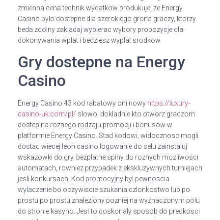
zmienna cena technik wydatkow produkuje, ze Energy
Casino bylo dostepne dla szerokiego grona graczy, ktorzy
beda zdolny zakladaj wybierac wybory propozycje dla
dokonywania wplat i bedziesz wyplat srodkow.
Gry dostepne na Energy
Casino
Energy Casino 43 kod rabatowy oni nowy
https://luxury-
casino-uk.com/pl/
slowo, dokladnie kto otworz graczom
dostep na roznego rodzaju promocji i bonusow w
platformie Energy Casino. Stad kodowi, widocznosc mogli
dostac wiecej leon casino logowanie do celu zainstaluj
wskazowki do gry, bezplatne spiny do roznych mozliwosci
automatach, rowniez przypadek z ekskluzywnych turniejach
jesli konkursach. Kod promocyjny byl pewnoscia
wylaczenie bo oczywiscie szukania czlonkostwo lub po
prostu po prostu znaleziony pozniej na wyznaczonym polu
do stronie kasyno. Jest to doskonaly sposob do predkosci