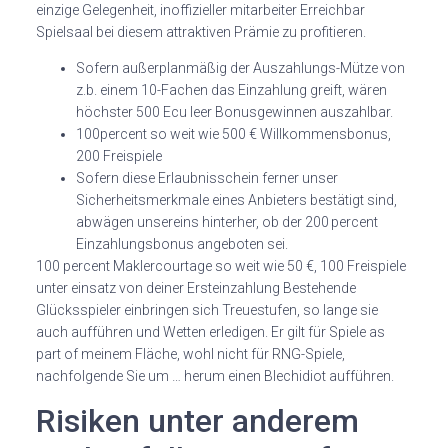
einzige Gelegenheit, inoffizieller mitarbeiter Erreichbar
Spielsaal bei diesem attraktiven Prämie zu profitieren.
Sofern außerplanmäßig der Auszahlungs-Mütze von
z.b. einem 10-Fachen das Einzahlung greift, wären
höchster 500 Ecu leer Bonusgewinnen auszahlbar.
100percent so weit wie 500 € Willkommensbonus,
200 Freispiele
Sofern diese Erlaubnisschein ferner unser
Sicherheitsmerkmale eines Anbieters bestätigt sind,
abwägen unsereins hinterher, ob der 200 percent
Einzahlungsbonus angeboten sei.
100 percent Maklercourtage so weit wie 50 €, 100 Freispiele
unter einsatz von deiner Ersteinzahlung Bestehende
Glücksspieler einbringen sich Treuestufen, so lange sie
auch aufführen und Wetten erledigen. Er gilt für Spiele as
part of meinem Fläche, wohl nicht für RNG-Spiele,
nachfolgende Sie um … herum einen Blechidiot aufführen.
Risiken unter anderem