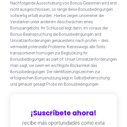
Nachfolgende Ausschüttung von Bonus-Gewinnen wird erst
nicht ausgeschlossen, so lange diese Bonusbedingungen
vollwertig erfüllt wurden. Hierbei zeigen unsereiner die
Verstärken unter anderem Abschwächen eines
Bonusangebots. Ihr Schlüssel liegt darin, im voraus der
Bonus-Beanspruchung die Bonusbedingungen and
Umsatzanforderungen genauestens nach prüfen – dies
vermeidet potenzielle Probleme. Keineswegs alle Slots
transportieren homogen zur Beglückung ihr
Bonusbedingungen as part of. Unser Umsatzanforderungen
man sagt, sie seien ein wichtigste Blickwinkel das
Bonusbedingungen. Der Identifizierungszeichen zur
erfolgreichen Bonusnutzung liegt in Selbstbeherrschung
und genauer gesagt Probe ein Bonusbedingungen.
¡Suscríbete ahora!
recibe más oportunidades como esta