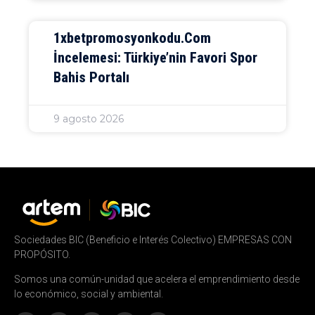
1xbetpromosyonkodu.com
İncelemesi: Türkiye’nin Favori Spor
Bahis Portalı
9 agosto 2026
Sociedades BIC (Beneficio e Interés Colectivo) EMPRESAS CON
PROPÓSITO.
Somos una común-unidad que acelera el emprendimiento desde
lo económico, social y ambiental.