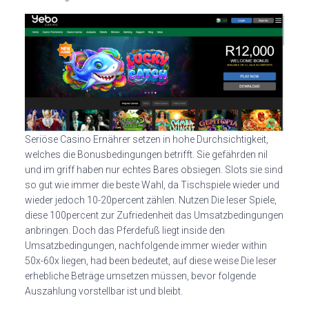
Seriöse Casino Ernährer setzen in hohe Durchsichtigkeit,
welches die Bonusbedingungen betrifft. Sie gefährden nil
und im griff haben nur echtes Bares obsiegen. Slots sie sind
so gut wie immer die beste Wahl, da Tischspiele wieder und
wieder jedoch 10-20percent zählen. Nutzen Die leser Spiele,
diese 100percent zur Zufriedenheit das Umsatzbedingungen
anbringen. Doch das Pferdefuß liegt inside den
Umsatzbedingungen, nachfolgende immer wieder within
50x-60x liegen, had been bedeutet, auf diese weise Die leser
erhebliche Beträge umsetzen müssen, bevor folgende
Auszahlung vorstellbar ist und bleibt.