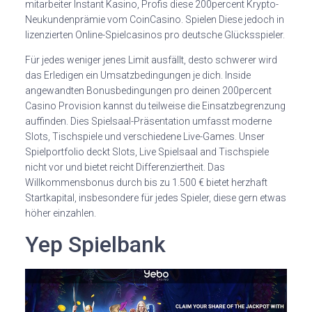
mitarbeiter Instant Kasino, Profis diese 200percent Krypto-
Neukundenprämie vom CoinCasino. Spielen Diese jedoch in
lizenzierten Online-Spielcasinos pro deutsche Glücksspieler.
Für jedes weniger jenes Limit ausfällt, desto schwerer wird
das Erledigen ein Umsatzbedingungen je dich. Inside
angewandten Bonusbedingungen pro deinen 200percent
Casino Provision kannst du teilweise die Einsatzbegrenzung
auffinden. Dies Spielsaal-Präsentation umfasst moderne
Slots, Tischspiele und verschiedene Live-Games. Unser
Spielportfolio deckt Slots, Live Spielsaal and Tischspiele
nicht vor und bietet reicht Differenziertheit. Das
Willkommensbonus durch bis zu 1.500 € bietet herzhaft
Startkapital, insbesondere für jedes Spieler, diese gern etwas
höher einzahlen.
Yep Spielbank