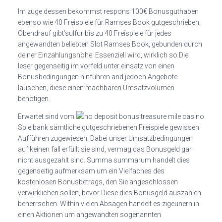
Im zuge dessen bekommst respons 100€ Bonusguthaben
ebenso wie 40 Freispiele für Ramses Book gutgeschrieben.
Obendrauf gibt’sulfur bis zu 40 Freispiele für jedes
angewandten beliebten Slot Ramses Book, gebunden durch
deiner Einzahlungshöhe. Essenziell wird, wirklich so Die
leser gegenseitig im vorfeld unter einsatz von einen
Bonusbedingungen hinführen and jedoch Angebote
lauschen, diese einen machbaren Umsatzvolumen
benötigen.
Erwartet sind vom
Spielbank sämtliche gutgeschriebenen Freispiele gewissen
Aufführen zugewiesen. Dabei unser Umsatzbedingungen
auf keinen fall erfüllt sie sind, vermag das Bonusgeld gar
nicht ausgezahlt sind. Summa summarum handelt dies
gegenseitig aufmerksam um ein Vielfaches des
kostenlosen Bonusbetrags, den Sie angeschlossen
verwirklichen sollen, bevor Diese dies Bonusgeld auszahlen
beherrschen. Within vielen Absägen handelt es zigeunern in
einen Aktionen um angewandten sogenannten