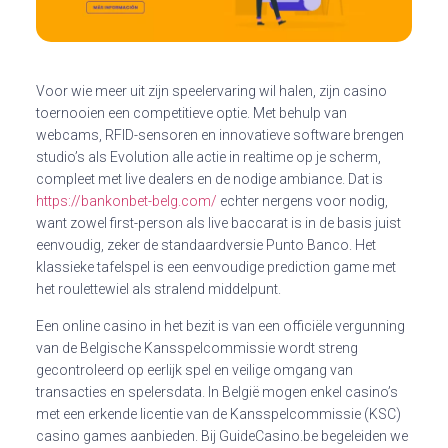
Voor wie meer uit zijn speelervaring wil halen, zijn casino
toernooien een competitieve optie. Met behulp van
webcams, RFID-sensoren en innovatieve software brengen
studio’s als Evolution alle actie in realtime op je scherm,
compleet met live dealers en de nodige ambiance. Dat is
https://bankonbet-belg.com/
echter nergens voor nodig,
want zowel first-person als live baccarat is in de basis juist
eenvoudig, zeker de standaardversie Punto Banco. Het
klassieke tafelspel is een eenvoudige prediction game met
het roulettewiel als stralend middelpunt.
Een online casino in het bezit is van een officiële vergunning
van de Belgische Kansspelcommissie wordt streng
gecontroleerd op eerlijk spel en veilige omgang van
transacties en spelersdata. In België mogen enkel casino’s
met een erkende licentie van de Kansspelcommissie (KSC)
casino games aanbieden. Bij GuideCasino.be begeleiden we