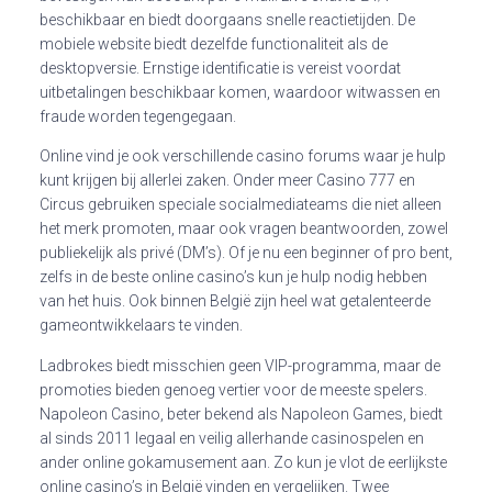
beschikbaar en biedt doorgaans snelle reactietijden. De
mobiele website biedt dezelfde functionaliteit als de
desktopversie. Ernstige identificatie is vereist voordat
uitbetalingen beschikbaar komen, waardoor witwassen en
fraude worden tegengegaan.
Online vind je ook verschillende casino forums waar je hulp
kunt krijgen bij allerlei zaken. Onder meer Casino 777 en
Circus gebruiken speciale socialmediateams die niet alleen
het merk promoten, maar ook vragen beantwoorden, zowel
publiekelijk als privé (DM’s). Of je nu een beginner of pro bent,
zelfs in de beste online casino’s kun je hulp nodig hebben
van het huis. Ook binnen België zijn heel wat getalenteerde
gameontwikkelaars te vinden.
Ladbrokes biedt misschien geen VIP-programma, maar de
promoties bieden genoeg vertier voor de meeste spelers.
Napoleon Casino, beter bekend als Napoleon Games, biedt
al sinds 2011 legaal en veilig allerhande casinospelen en
ander online gokamusement aan. Zo kun je vlot de eerlijkste
online casino’s in België vinden en vergelijken. Twee