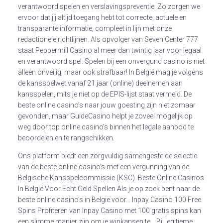
verantwoord spelen en verslavingspreventie. Zo zorgen we
ervoor dat jij altijd toegang hebt tot correcte, actuele en
transparante informatie, compleet in lijn met onze
redactionele richtlijnen. Als opvolger van Seven Center 777
staat Peppermill Casino al meer dan twintig jaar voor legaal
en verantwoord spel. Spelen bij een onvergund casino is niet
alleen onveilig, maar ook strafbaar! In België mag je volgens
de kansspelwet vanaf 21 jaar (online) deelnemen aan
kansspelen, mits je niet op de EPIS-lijst staat vermeld. De
beste online casino’s naar jouw goesting zijn niet zomaar
gevonden, maar GuideCasino helpt je zoveel mogelijk op
weg door top online casino’s binnen het legale aanbod te
beoordelen en te rangschikken.
Ons platform biedt een zorgvuldig samengestelde selectie
van de beste online casino’s met een vergunning van de
Belgische Kansspelcommissie (KSC). Beste Online Casinos
In België Voor Echt Geld Spellen Als je op zoek bent naar de
beste online casino’s in België voor… Inpay Casino 100 Free
Spins Profiteren van Inpay Casino met 100 gratis spins kan
een slimme manier zijn om je winkansen te… Bij legitieme