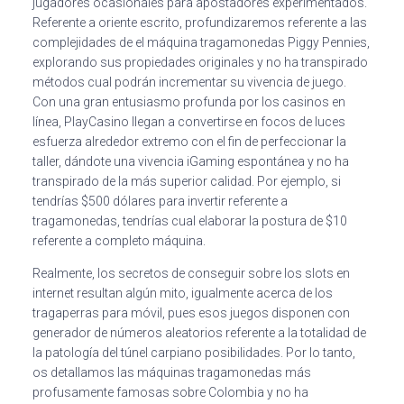
jugadores ocasionales para apostadores experimentados.
Referente a oriente escrito, profundizaremos referente a las
complejidades de el máquina tragamonedas Piggy Pennies,
explorando sus propiedades originales y no ha transpirado
métodos cual podrán incrementar su vivencia de juego.
Con una gran entusiasmo profunda por los casinos en
línea, PlayCasino llegan a convertirse en focos de luces
esfuerza alrededor extremo con el fin de perfeccionar la
taller, dándote una vivencia iGaming espontánea y no ha
transpirado de la más superior calidad. Por ejemplo, si
tendrí­as $500 dólares para invertir referente a
tragamonedas, tendrías cual elaborar la postura de $10
referente a completo máquina.
Realmente, los secretos de conseguir sobre los slots en
internet resultan algún mito, igualmente acerca de los
tragaperras para móvil, pues esos juegos disponen con
generador de números aleatorios referente a la totalidad de
la patologí­a del túnel carpiano posibilidades. Por lo tanto,
os detallamos las máquinas tragamonedas más
profusamente famosas sobre Colombia y no ha