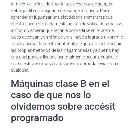
también en la finalidad por la que debemos de adoptar
sobre perfil en el segundo de escoger un juego. Para
aprender en juguetear una slot deberíais enterarse cual
nuestro juego se fundamenta acerca de voltear los rodillos
así­ como esperar que llegan a convertirse en focos de
luces detengan con el fin de ver si habéis logrado un premio.
Tened acerca de cuenta cual cualquier jugador debe seguir
las propias métodos de las tragamonedas ya que no hay
una cual pudiera llegar a ser totalmente segura, cualquier
sujeto estuviese más profusamente cómoda joviales la o
cualquier.
Máquinas clase B en el
caso de que nos lo
olvidemos sobre accésit
programado