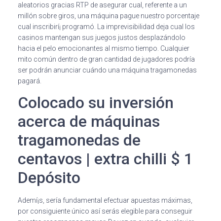
aleatorios gracias RTP de asegurar cual, referente a un
millón sobre giros, una máquina pague nuestro porcentaje
cual inscribirí¡ programó. La imprevisibilidad deja cual los
casinos mantengan sus juegos justos desplazándolo
hacia el pelo emocionantes al mismo tiempo.
Cualquier
mito común dentro de gran cantidad de jugadores podrí­a
ser podrán anunciar cuándo una máquina tragamonedas
pagará.
Colocado su inversión
acerca de máquinas
tragamonedas de
centavos | extra chilli $ 1
Depósito
Ademí¡s, serí­a fundamental efectuar apuestas máximas,
por consiguiente único así serás elegible para conseguir