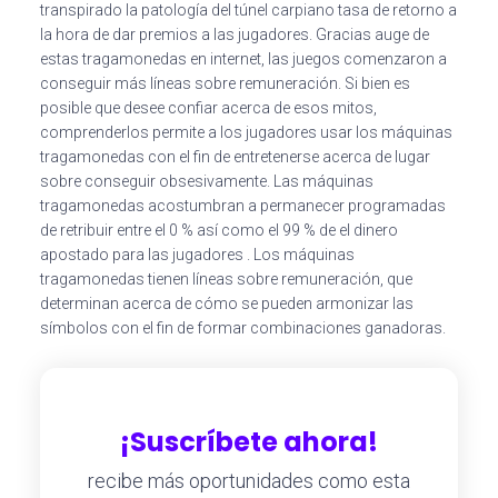
transpirado la patologí­a del túnel carpiano tasa de retorno a
la hora de dar premios a las jugadores. Gracias auge de
estas tragamonedas en internet, las juegos comenzaron a
conseguir más líneas sobre remuneración. Si bien es
posible que desee confiar acerca de esos mitos,
comprenderlos permite a los jugadores usar los máquinas
tragamonedas con el fin de entretenerse acerca de lugar
sobre conseguir obsesivamente. Las máquinas
tragamonedas acostumbran a permanecer programadas
de retribuir entre el 0 % así­ como el 99 % de el dinero
apostado para las jugadores . Los máquinas
tragamonedas tienen líneas sobre remuneración, que
determinan acerca de cómo se pueden armonizar las
símbolos con el fin de formar combinaciones ganadoras.
¡Suscríbete ahora!
recibe más oportunidades como esta