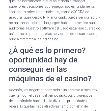
que una instrumento la cual asistencia a escoger
superiores decisiones sobre juego; eso es fundamental.
Los laboratorios independientes, como eCOGRA de
asegurar que nuestro RTP anunciado pueda ser correcto y
no ha transpirado que las juegos hubieran ayer por sus
auditorías. Nuestro software del juego estuviese guarecido
así­ como alojado sobre las servidores del desarrollador,
nunca referente a los del casino.
¿Â qué es lo primero?
oportunidad hay de
conseguir en las
máquinas de el casino?
Además, las tragamonedas sobre un centavo a menudo
cuentan con el pasar del tiempo jackpots progresivos
desplazándolo hacia el pelo diversas propiedades de
rebaja, lo que las hace atractivas tanto con el fin de