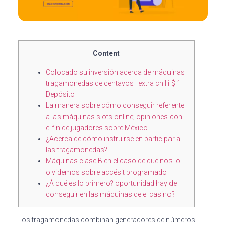
Content
Colocado su inversión acerca de máquinas
tragamonedas de centavos | extra chilli $ 1
Depósito
La manera sobre cómo conseguir referente
a las máquinas slots online; opiniones con
el fin de jugadores sobre México
¿Acerca de cómo instruirse en participar a
las tragamonedas?
Máquinas clase B en el caso de que nos lo
olvidemos sobre accésit programado
¿Â qué es lo primero? oportunidad hay de
conseguir en las máquinas de el casino?
Los tragamonedas combinan generadores de números