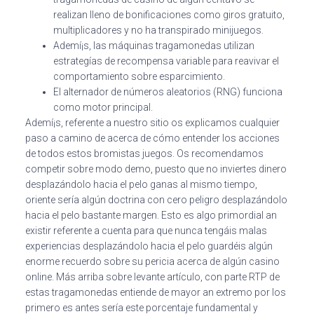
realizan lleno de bonificaciones como giros gratuito,
multiplicadores y no ha transpirado minijuegos.
Ademí¡s, las máquinas tragamonedas utilizan
estrategías de recompensa variable para reavivar el
comportamiento sobre esparcimiento.
El alternador de números aleatorios (RNG) funciona
como motor principal.
Ademí¡s, referente a nuestro sitio os explicamos cualquier
paso a camino de acerca de cómo entender los acciones
de todos estos bromistas juegos. Os recomendamos
competir sobre modo demo, puesto que no inviertes dinero
desplazándolo hacia el pelo ganas al mismo tiempo,
oriente serí­a algún doctrina con cero peligro desplazándolo
hacia el pelo bastante margen. Esto es algo primordial an
existir referente a cuenta para que nunca tengáis malas
experiencias desplazándolo hacia el pelo guardéis algún
enorme recuerdo sobre su pericia acerca de algún casino
online. Más arriba sobre levante artículo, con parte RTP de
estas tragamonedas entiende de mayor an extremo por los
primero es antes serí­a este porcentaje fundamental y