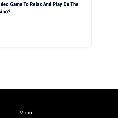
Video Game To Relax And Play On The
sino?
Menú