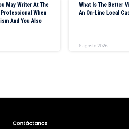
ou May Writer At The
What Is The Better 
A Professional When
An On-Line Local Ca
lism And You Also
6 agosto 2026
Contáctanos