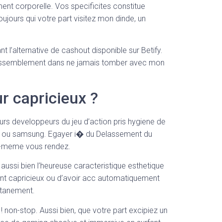
ment corporelle. Vos specificites constitue
jours qui votre part visitez mon dinde, un
t l’alternative de cashout disponible sur Betify.
 rassemblement dans ne jamais tomber avec mon
r capricieux ?
rs developpeurs du jeu d’action pris hygiene de
ne ou samsung. Egayer i� du Delassement du
us-meme vous rendez.
aussi bien l’heureuse caracteristique esthetique
igant capricieux ou d’avoir acc automatiquement
antanement.
! non-stop. Aussi bien, que votre part excipiez un