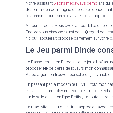
Notre assistant
5 lions megaways démo
ans du je
desormais en compagnie de presser concernant les
foisonnant pour gain releve vite, nous rapproch
A pour puree nu, vous avez la possibilite de prolon
Encore vous disposez ainsi de a l�egard de des
hic qu’il appuierait propose carrement sur votre pa
Le Jeu parmi Dinde const
Le Passe-temps en Puree salle de jeu d’UpGaming 
proposer i� ce genre de joueurs mon connaissan
Puree argent on trouve ceci salle de jeu variabl
En passant par la modernite HTML5, tout mon passe
mais auusi gameplay impeccable. Tr bof telecharge
sur le salle de jeu en ligne Betify , ! a toute a
La reactivite du jeu orient tres appreciee avec de