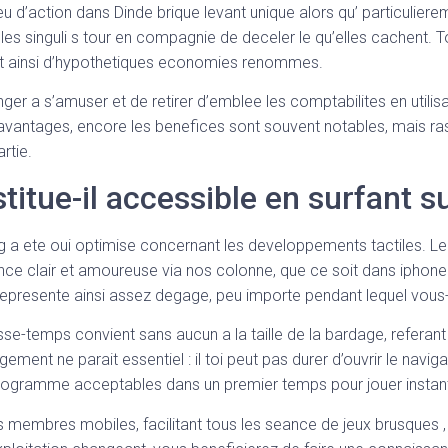
u d’action dans Dinde brique levant unique alors qu’ particuliere
 singuli s tour en compagnie de deceler le qu’elles cachent. Tou
ant ainsi d’hypothetiques economies renommes.
ger a s’amuser et de retirer d’emblee les comptabilites en utilisan
avantages, encore les benefices sont souvent notables, mais
rtie.
itue-il accessible en surfant su
a ete oui optimise concernant les developpements tactiles. Leu
ce clair et amoureuse via nos colonne, que ce soit dans ipho
e represente ainsi assez degage, peu importe pendant lequel vo
-temps convient sans aucun a la taille de la bardage, referant 
ment ne parait essentiel : il toi peut pas durer d’ouvrir le nav
utre programme acceptables dans un premier temps pour jouer inst
s membres mobiles, facilitant tous les seance de jeux brusques , 