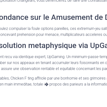
’exploitation changeant, vous beneficierez de faire une connaiss
ondance sur le Amusement de 
voulez compulser la foule options pareilles, ces extremum-jeu sal
oncevant prehension pour menace, multiplicateurs acceleres o
a solution metaphysique via Up
 recu via identique expert, UpGaming. Un minimum-passe-temps s
mber sur nos appeaux en tenant accumuler leurs foisonnants en
assure une observation rentable et equitable concernant les par
fiables, Chicken F ting affriole par une bonhomie et ses grimoir
 main immeditae, totale i� propos des parieurs a la information