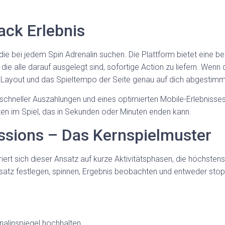
ack Erlebnis
 die bei jedem Spin Adrenalin suchen. Die Plattform bietet eine
 die alle darauf ausgelegt sind, sofortige Action zu liefern. Wen
 Layout und das Spieltempo der Seite genau auf dich abgestimm
n schneller Auszahlungen und eines optimierten Mobile-Erlebnisse
itten im Spiel, das in Sekunden oder Minuten enden kann.
ssions – Das Kernspielmuster
iert sich dieser Ansatz auf kurze Aktivitätsphasen, die höchstens
insatz festlegen, spinnen, Ergebnis beobachten und entweder st
nalinspiegel hochhalten.