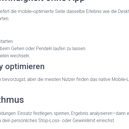
efert die mobile‑optimierte Seite dasselbe Erlebnis wie die Deskt
rten.
starten.
 beim Gehen oder Pendeln laufen zu lassen.
ielen wechseln.
y optimieren
bevorzugst, aber die meisten Nutzer finden das native Mobile‑L
ythmus
eidungen: Einsatz festlegen, spinnen, Ergebnis analysieren—dann 
du dein persönliches Stop‑Loss- oder Gewinnlimit erreichst.