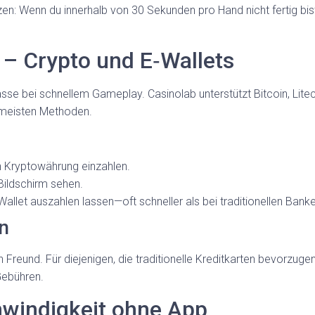
zen: Wenn du innerhalb von 30 Sekunden pro Hand nicht fertig bist
 – Crypto und E‑Wallets
se bei schnellem Gameplay. Casinolab unterstützt Bitcoin, Liteco
n meisten Methoden.
n Kryptowährung einzahlen.
Bildschirm sehen.
allet auszahlen lassen—oft schneller als bei traditionellen Bank
n
 Freund. Für diejenigen, die traditionelle Kreditkarten bevorzu
Gebühren.
windigkeit ohne App