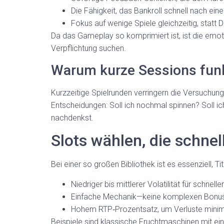
Die Fähigkeit, das Bankroll schnell nach ei
Fokus auf wenige Spiele gleichzeitig, statt 
Da das Gameplay so komprimiert ist, ist die emoti
Verpflichtung suchen.
Warum kurze Sessions funk
Kurzzeitige Spielrunden verringern die Versuchun
Entscheidungen: Soll ich nochmal spinnen? Soll i
nachdenkst.
Slots wählen, die schne
Bei einer so großen Bibliothek ist es essenziell, T
Niedriger bis mittlerer Volatilität für schnell
Einfache Mechanik—keine komplexen Bonusr
Hohem RTP‑Prozentsatz, um Verluste minima
Beispiele sind klassische Fruchtmaschinen mit ei