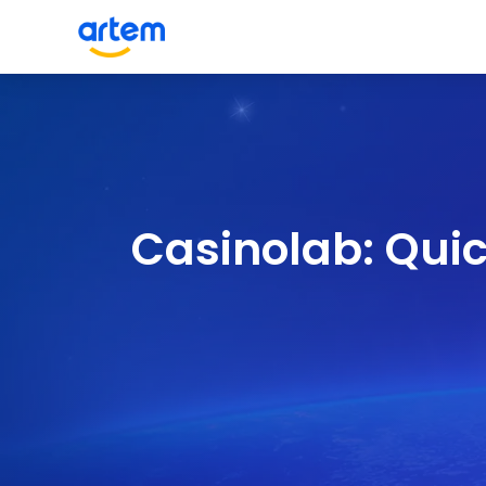
Casinolab: Quic