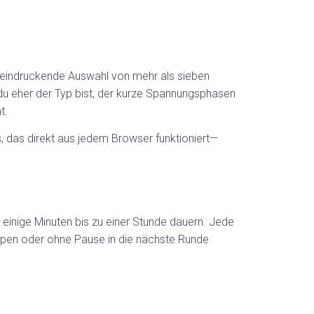
 beeindruckende Auswahl von mehr als sieben
n du eher der Typ bist, der kurze Spannungsphasen
t.
s, das direkt aus jedem Browser funktioniert—
 einige Minuten bis zu einer Stunde dauern. Jede
oppen oder ohne Pause in die nächste Runde