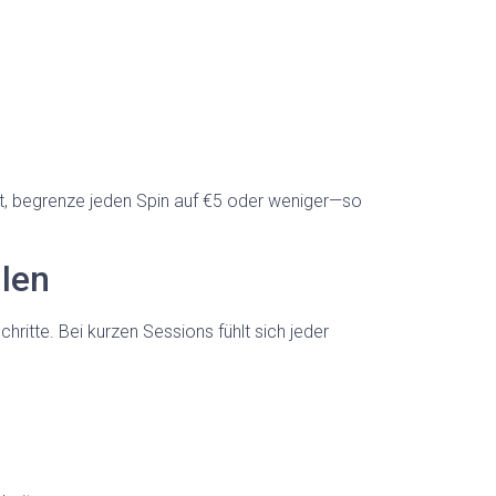
ägt, begrenze jeden Spin auf €5 oder weniger—so
len
ritte. Bei kurzen Sessions fühlt sich jeder