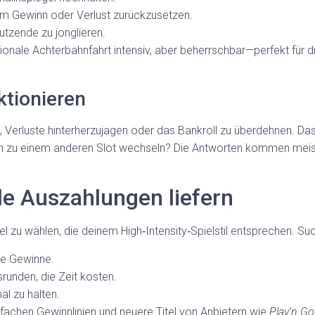
nem Gewinn oder Verlust zurückzusetzen.
Dutzende zu jonglieren.
onale Achterbahnfahrt intensiv, aber beherrschbar—perfekt für di
tionieren
g, Verluste hinterherzujagen oder das Bankroll zu überdehnen. Da
ch zu einem anderen Slot wechseln? Die Antworten kommen meist,
lle Auszahlungen liefern
itel zu wählen, die deinem High‑Intensity‑Spielstil entsprechen. Su
ere Gewinne.
unden, die Zeit kosten.
l zu halten.
nfachen Gewinnlinien und neuere Titel von Anbietern wie
Play’n Go