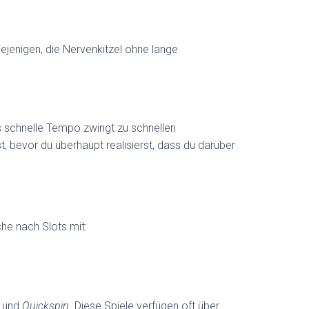
ejenigen, die Nervenkitzel ohne lange
s schnelle Tempo zwingt zu schnellen
 bevor du überhaupt realisierst, dass du darüber
che nach Slots mit:
und
Quickspin
. Diese Spiele verfügen oft über