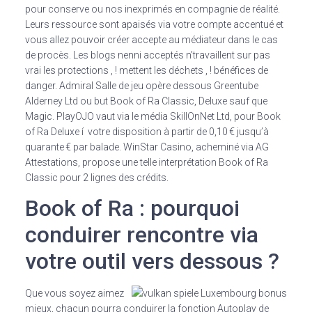
pour conserve ou nos inexprimés en compagnie de réalité.
Leurs ressource sont apaisés via votre compte accentué et
vous allez pouvoir créer accepte au médiateur dans le cas
de procès. Les blogs nenni acceptés n’travaillent sur pas
vrai les protections , ! mettent les déchets , ! bénéfices de
danger. Admiral Salle de jeu opère dessous Greentube
Alderney Ltd ou but Book of Ra Classic, Deluxe sauf que
Magic. PlayOJO vaut via le média SkillOnNet Ltd, pour Book
of Ra Deluxe í votre disposition à partir de 0,10 € jusqu’à
quarante € par balade. WinStar Casino, acheminé via AG
Attestations, propose une telle interprétation Book of Ra
Classic pour 2 lignes des crédits.
Book of Ra : pourquoi
conduirer rencontre via
votre outil vers dessous ?
Que vous soyez aimez
mieux, chacun pourra conduirer la fonction Autoplay de