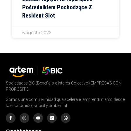
Pośrednikiem Pochodzące Z
Resident Slot
6 agosto 2026
Sociedades BIC (Beneficio e Interés Colectivo) EMPRESAS CON
PROPÓSITO.
Somos una común-unidad que acelera el emprendimiento desde
lo económico, social y ambiental.