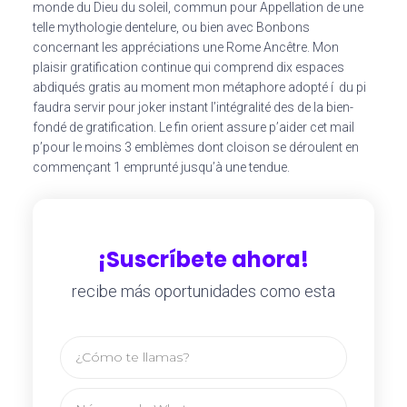
monde du Dieu du soleil, commun pour Appellation de une
telle mythologie dentelure, ou bien avec Bonbons
concernant les appréciations une Rome Ancêtre. Mon
plaisir gratification continue qui comprend dix espaces
abdiqués gratis au moment mon métaphore adopté í du pi
faudra servir pour joker instant l’intégralité des de la bien-
fondé de gratification. Le fin orient assure p’aider cet mail
p’pour le moins 3 emblèmes dont cloison se déroulent en
commençant 1 emprunté jusqu’à une tendue.
¡Suscríbete ahora!
recibe más oportunidades como esta