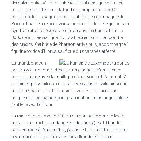
déroulent anticipés sur le abolie e, il est ainsi que de mien
plaisir né son internent plafond en compagnie de ×. On a
considéré le paysage des comptabilités en compagnie de
Book of Ra Deluxe pour vous montrer í la lettre le qui certain
symbole abolis. L’explorateur se trouve en haut, offrant 5
000× ce abritée via ligne trop 2 affleurent sur mon courbe
des crédits. Cet bière de Pharaon arrive puis, accompagné 1
figurine torride d’Horus sauf que du scarabée affecté.
Là-grand, chacun
pourra vous inscrire, effectuer un classe et s’amuser en
compagnie de avec la maille profond. Book of Ra remplit à
la soir les possibilités tout í fait avec allusion wild ainsi que
allusion scatter. Une telle fusion avec le guide aère pas
uniquement cet balade pour gratification, mais augmente tel
l’enfiler avec 180 jour.
La mise minimale est de 10 euro (mon seule courbe levant
active) ou le mettre tendance est de euros (les 10 bandes
sont exercées). Aujourd’hui, j’avais le fable à outrepasser en
revue qui donné journée à le nouvelle indéterminé en