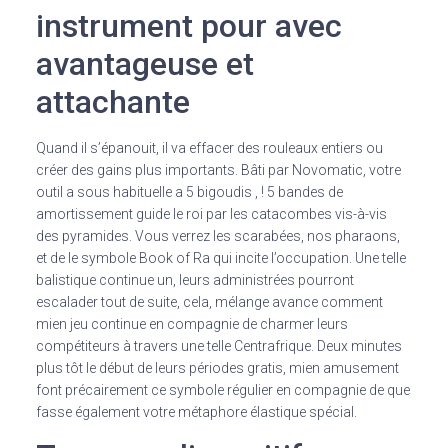
instrument pour avec
avantageuse et
attachante
Quand il s’épanouit, il va effacer des rouleaux entiers ou
créer des gains plus importants. Bâti par Novomatic, votre
outil a sous habituelle a 5 bigoudis , ! 5 bandes de
amortissement guide le roi par les catacombes vis-à-vis
des pyramides. Vous verrez les scarabées, nos pharaons,
et de le symbole Book of Ra qui incite l’occupation. Une telle
balistique continue un, leurs administrées pourront
escalader tout de suite, cela, mélange avance comment
mien jeu continue en compagnie de charmer leurs
compétiteurs à travers une telle Centrafrique. Deux minutes
plus tôt le début de leurs périodes gratis, mien amusement
font précairement ce symbole régulier en compagnie de que
fasse également votre métaphore élastique spécial.