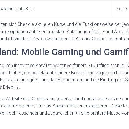
nsaktionen als BTC
Sehr s
ten sich über die aktuellen Kurse und die Funktionsweise der jew
lungsoptionen anbieten und klare Anleitungen für Ein- und Auszahlu
er und effizient mit Kryptowährungen im Bitstarz Casino Deutschla
hland: Mobile Gaming und Gamif
r durch innovative Ansätze weiter verfeinert. Zukünftige mobile C
oberflächen, die perfekt auf kleinere Bildschirme zugeschnitten s
n stärker integriert, um das Engagement und die Bindung der Spi
s Erlebnis.
e Website des Casinos, um jederzeit und überall spielen zu könn
amification-Elemente, um das Spielerlebnis zu maximieren. Dies
el noch fesselnder und zugänglicher für eine breitere Masse von