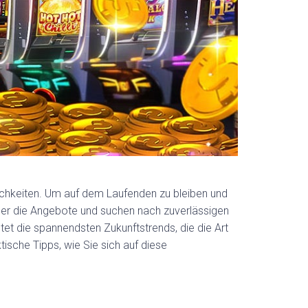
lichkeiten. Um auf dem Laufenden zu bleiben und
 über die Angebote und suchen nach zuverlässigen
htet die spannendsten Zukunftstrends, die die Art
ische Tipps, wie Sie sich auf diese