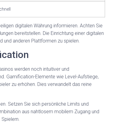
chnell
eiligen digitalen Währung informieren. Achten Sie
ngen bereitstellen. Die Einrichtung einer digitalen
nd und anderen Plattformen zu spielen.
ication
asinos werden noch intuitiver und
ind. Gamification-Elemente wie Level-Aufstiege,
eler zu erhöhen. Dies verwandelt das reine
en. Setzen Sie sich persönliche Limits und
e Kombination aus nahtlosem mobilem Zugang und
 Spielern.