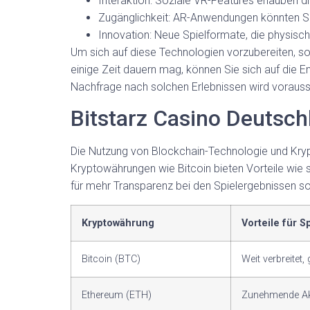
Interaktion: Soziale VR-Features erlauben 
Zugänglichkeit: AR-Anwendungen könnten Spi
Innovation: Neue Spielformate, die physisch
Um sich auf diese Technologien vorzubereiten, so
einige Zeit dauern mag, können Sie sich auf die E
Nachfrage nach solchen Erlebnissen wird voraussi
Bitstarz Casino Deutsc
Die Nutzung von Blockchain-Technologie und Krypto
Kryptowährungen wie Bitcoin bieten Vorteile wie
für mehr Transparenz bei den Spielergebnissen sor
Kryptowährung
Vorteile für S
Bitcoin (BTC)
Weit verbreitet
Ethereum (ETH)
Zunehmende Ak