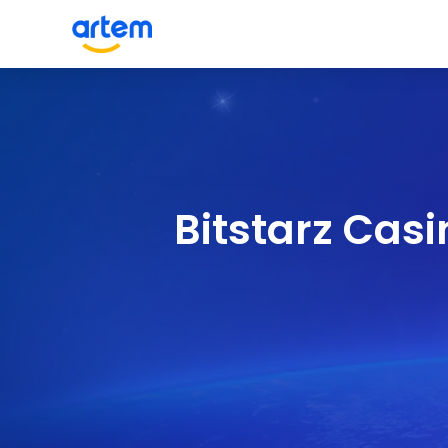
Bitstarz Cas