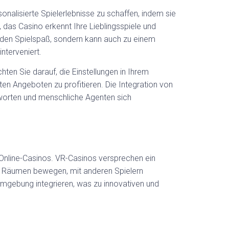
sonalisierte Spielerlebnisse zu schaffen, indem sie
 das Casino erkennt Ihre Lieblingsspiele und
r den Spielspaß, sondern kann auch zu einem
nterveniert.
chten Sie darauf, die Einstellungen in Ihrem
en Angeboten zu profitieren. Die Integration von
tworten und menschliche Agenten sich
in Online-Casinos. VR-Casinos versprechen ein
en Räumen bewegen, mit anderen Spielern
 Umgebung integrieren, was zu innovativen und