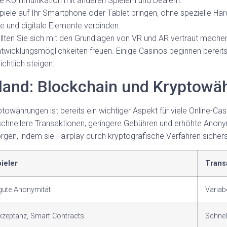
die Kommunikation mit anderen Spielern und Dealern.
ele auf Ihr Smartphone oder Tablet bringen, ohne spezielle Ha
e und digitale Elemente verbinden.
llten Sie sich mit den Grundlagen von VR und AR vertraut machen
ntwicklungsmöglichkeiten freuen. Einige Casinos beginnen bereit
chtlich steigen.
hland: Blockchain und Kryptow
währungen ist bereits ein wichtiger Aspekt für viele Online-Casi
 schnellere Transaktionen, geringere Gebühren und erhöhte Anon
gen, indem sie Fairplay durch kryptografische Verfahren sicherst
pieler
Trans
, gute Anonymität
Variabe
zeptanz, Smart Contracts
Schnel