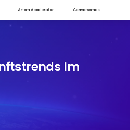
Artem Accelerator
Conversemos
nftstrends Im