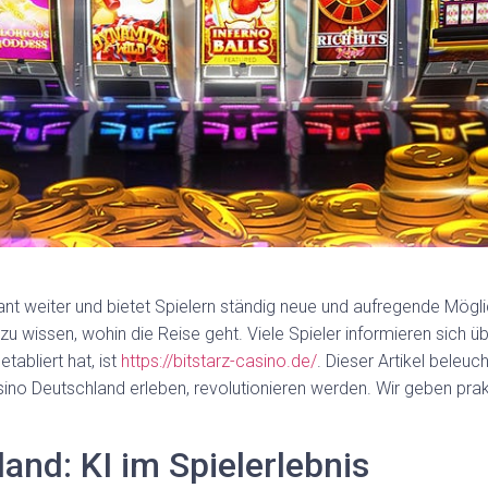
sant weiter und bietet Spielern ständig neue und aufregende Mög
h zu wissen, wohin die Reise geht. Viele Spieler informieren sich
etabliert hat, ist
https://bitstarz-casino.de/
. Dieser Artikel beleuc
sino Deutschland erleben, revolutionieren werden. Wir geben prakt
and: KI im Spielerlebnis