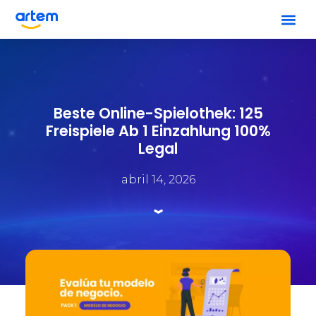
Beste Online-Spielothek: 125
Freispiele Ab 1 Einzahlung 100%
Legal
abril 14, 2026