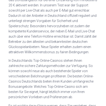
20 € aktiviert werden. In unserem Test war der Support
sowohl per Live-Chat als auch per E-Mail gut erreichbar.
Dadurch ist der Anbieter in Deutschland offiziell reguliert und
unterliegt strengen Vorgaben für Sicherheit und
Spielerschutz. Besonders hervorzuheben ist zudem der
kompetente Kundenservice, der neben E-Mail und Live-Chat
auch über eine Telefon-Hotline erreichbar ist. Damit zählt der
Betreiber zu den ältesten und bekanntesten deutschen
Glücksspielanbietern. Neue Spieler erhalten zudem einen
attraktiven Willkommensbonus zu fairen Bedingungen.
In Deutschlands Top-Online-Casinos stehen Ihnen
zahlreiche sichere Zahlungsmethoden zur Verfügung. So
können sowohl neue als auch bestehende Spieler von
verschiedenen Belohnungen profitieren. Die besten Online-
Casinos Deutschlands bieten ihren Kunden umfangreiche
Bonusangebote. Welches Top-Online-Casino sich am
besten für Sie eignet, hängt letztlich immer von Ihren
persönlichen Vorlieben und Präferenzen ab.
Es ist wichtig darauf hinzuweisen, dass Sie verstehen, dass