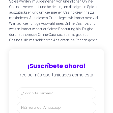
Spiele werden im Allgemeinen von unehrlichen Online-
Casinos verwendet und betrieben, um die eigenen Spieler
auszutricksen und um die eigenen Casino-Gewinne zu
maximieren. Aus diesem Grund legen wir immer sehr viel
Wert auf die richtige Auswahl eines Online-Casinos und
weisen immer wieder auf diese Bedeutung hin. Es gibt
durchaus seriöse Online-Casinos, aber es gibt auch
Casinos, die mit schlechten Absichten ins Rennen gehen.
¡Suscríbete ahora!
recibe más oportunidades como esta