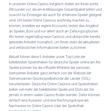
In unserem Online Casino Vergleich stellen wir Ihnen echte
Allrounder vor, die ein erstklassiges Gesamtpaket liefern und
sowohl für Einsteiger als auch für erfahrene Spieler geeignet
sind. Um beste Online Casinos ausfindig machen zu
können, erstellen wir eigene Accounts, testen das Angebot
an Spielen, Boni und vor allem auch an Zahlungsoptionen.
Wir testen regelmäßig neue Casinos und überprüfen bereits
getestete Anbieter monatlich, um Ihnen stets die aktuellsten
und verlässlichen Informationen bieten zu können.
Aktuell führen diese 5 Anbieter unser Top-Liste der
beliebtesten Spielotheken für deutsche Spieler online an! Als
Spieler können Sie die offizielle Whitelist der seriösen,
lizenzierten Anbieter ganz einfach von der Website der
Gemeinsamen Glücksspielbehörde der Länder (GGL)
herunterladen. Deutsche Online Casinos und Spielotheken
bieten viel mehr der beliebtesten Spiele und Slots als Sie
jemals in einem realen Casino finden werden. Dafür können
einfach eine Ausweis- und eine Rechnungskopie als
Nachweise im Online Casino oder der Spielothek