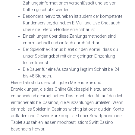
Zahlungsinformationen verschlüsselt und so vor
Dritten geschützt werden.
Besonders hervorzuheben ist zudem der kompetente
Kundenservice, der neben E-Mail und Live-Chat auch
über eine Telefon-Hotline erreichbar ist.
Einzahlungen über diese Zahlungsmethoden sind
enorm schnell und einfach durchführbar.
Der Spielothek Bonus bietet dir den Vorteil, dass du
unser Spielangebot mit einer geringen Einzahlung
testen kannst.
Die Dauer für eine Auszahlung liegt im Schnitt bei 24
bis 48 Stunden.
Hier erfährst du die wichtigsten Meilensteine und
Entwicklungen, die das Online Glücksspiel hierzulande
entscheidend geprägt haben. Das macht den Ablauf deutlich
einfacher als bei Casinos, die Auszahlungen umleiten. Wenn
dir mobiles Spielen in Casinos wichtig ist oder du dein Konto
aufladen und Gewinne unkompliziert über Smartphone oder
Tablet auszahlen lassen möchtest, sticht Swift Casino
besonders hervor.