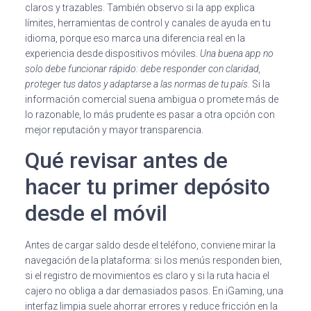
claros y trazables. También observo si la app explica
límites, herramientas de control y canales de ayuda en tu
idioma, porque eso marca una diferencia real en la
experiencia desde dispositivos móviles.
Una buena app no
solo debe funcionar rápido: debe responder con claridad,
proteger tus datos y adaptarse a las normas de tu país.
Si la
información comercial suena ambigua o promete más de
lo razonable, lo más prudente es pasar a otra opción con
mejor reputación y mayor transparencia.
Qué revisar antes de
hacer tu primer depósito
desde el móvil
Antes de cargar saldo desde el teléfono, conviene mirar la
navegación de la plataforma: si los menús responden bien,
si el registro de movimientos es claro y si la ruta hacia el
cajero no obliga a dar demasiados pasos. En iGaming, una
interfaz limpia suele ahorrar errores y reduce fricción en la