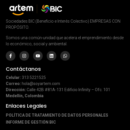
Sociedades BIC (Beneficio e Interés Colectivo) EMPRESAS CON
PROPÓSITO.
Somos una común-unidad que acelera el emprendimiento desde
lo económico, social y ambiental.
Contáctanos
Celular:
313 5221525
Correo:
hola@soyartem.com
Dirección:
Calle 42B #81A-131 Edificio Infinity – Ofc. 101
Medellín, Colombia
Enlaces Legales
POLÍTICA DE TRATAMIENTO DE DATOS PERSONALES
INFORME DE GESTIÓN BIC