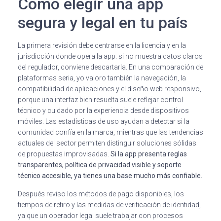
Cómo elegir una app
segura y legal en tu país
La primera revisión debe centrarse en la licencia y en la
jurisdicción donde opera la app: si no muestra datos claros
del regulador, conviene descartarla. En una comparación de
plataformas seria, yo valoro también la navegación, la
compatibilidad de aplicaciones y el diseño web responsivo,
porque una interfaz bien resuelta suele reflejar control
técnico y cuidado por la experiencia desde dispositivos
móviles. Las estadísticas de uso ayudan a detectar si la
comunidad confía en la marca, mientras que las tendencias
actuales del sector permiten distinguir soluciones sólidas
de propuestas improvisadas.
Si la app presenta reglas
transparentes, política de privacidad visible y soporte
técnico accesible, ya tienes una base mucho más confiable.
Después reviso los métodos de pago disponibles, los
tiempos de retiro y las medidas de verificación de identidad,
ya que un operador legal suele trabajar con procesos