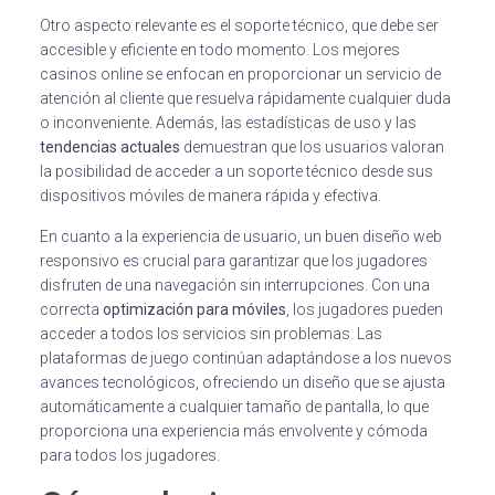
Otro aspecto relevante es el soporte técnico, que debe ser
accesible y eficiente en todo momento. Los mejores
casinos online se enfocan en proporcionar un servicio de
atención al cliente que resuelva rápidamente cualquier duda
o inconveniente. Además, las estadísticas de uso y las
tendencias actuales
demuestran que los usuarios valoran
la posibilidad de acceder a un soporte técnico desde sus
dispositivos móviles de manera rápida y efectiva.
En cuanto a la experiencia de usuario, un buen diseño web
responsivo es crucial para garantizar que los jugadores
disfruten de una navegación sin interrupciones. Con una
correcta
optimización para móviles
, los jugadores pueden
acceder a todos los servicios sin problemas. Las
plataformas de juego continúan adaptándose a los nuevos
avances tecnológicos, ofreciendo un diseño que se ajusta
automáticamente a cualquier tamaño de pantalla, lo que
proporciona una experiencia más envolvente y cómoda
para todos los jugadores.