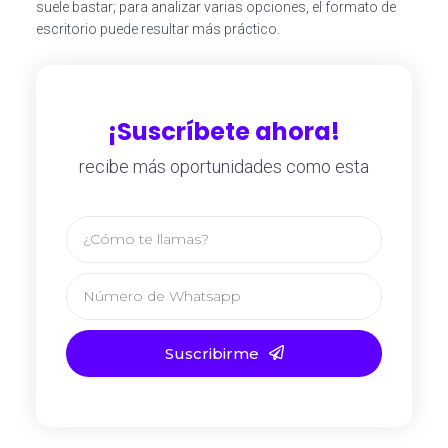
suele bastar; para analizar varias opciones, el formato de
escritorio puede resultar más práctico.
¡Suscríbete ahora!
recibe más oportunidades como esta
Suscribirme