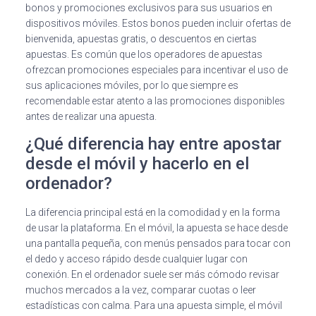
bonos y promociones exclusivos para sus usuarios en
dispositivos móviles. Estos bonos pueden incluir ofertas de
bienvenida, apuestas gratis, o descuentos en ciertas
apuestas. Es común que los operadores de apuestas
ofrezcan promociones especiales para incentivar el uso de
sus aplicaciones móviles, por lo que siempre es
recomendable estar atento a las promociones disponibles
antes de realizar una apuesta.
¿Qué diferencia hay entre apostar
desde el móvil y hacerlo en el
ordenador?
La diferencia principal está en la comodidad y en la forma
de usar la plataforma. En el móvil, la apuesta se hace desde
una pantalla pequeña, con menús pensados para tocar con
el dedo y acceso rápido desde cualquier lugar con
conexión. En el ordenador suele ser más cómodo revisar
muchos mercados a la vez, comparar cuotas o leer
estadísticas con calma. Para una apuesta simple, el móvil