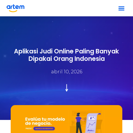
Aplikasi Judi Online Paling Banyak
Dipakai Orang Indonesia
abril 10, 2026