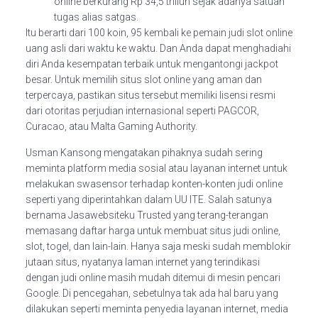
online berkurang Rp 34,5 triliun sejak adanya satuan
tugas alias satgas.
Itu berarti dari 100 koin, 95 kembali ke pemain judi slot online
uang asli dari waktu ke waktu. Dan Anda dapat menghadiahi
diri Anda kesempatan terbaik untuk mengantongi jackpot
besar. Untuk memilih situs slot online yang aman dan
terpercaya, pastikan situs tersebut memiliki lisensi resmi
dari otoritas perjudian internasional seperti PAGCOR,
Curacao, atau Malta Gaming Authority.
Usman Kansong mengatakan pihaknya sudah sering
meminta platform media sosial atau layanan internet untuk
melakukan swasensor terhadap konten-konten judi online
seperti yang diperintahkan dalam UU ITE. Salah satunya
bernama Jasawebsiteku Trusted yang terang-terangan
memasang daftar harga untuk membuat situs judi online,
slot, togel, dan lain-lain. Hanya saja meski sudah memblokir
jutaan situs, nyatanya laman internet yang terindikasi
dengan judi online masih mudah ditemui di mesin pencari
Google. Di pencegahan, sebetulnya tak ada hal baru yang
dilakukan seperti meminta penyedia layanan internet, media