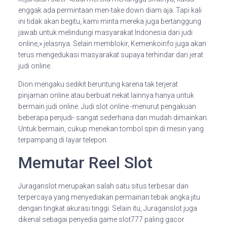
enggak ada permintaan men-take down diam aja. Tapi kali
ini tidak akan begitu, kami minta mereka juga bertanggung
jawab untuk melindungi masyarakat Indonesia dari judi
online,» jelasnya. Selain memblokir, Kemenkoinfo juga akan
terus mengedukasi masyarakat supaya terhindar dari jerat
judi online.
Dion mengaku sedikit beruntung karena tak terjerat
pinjaman online atau berbuat nekat lainnya hanya untuk
bermain judi online. Judi slot online -menurut pengakuan
beberapa penjudi- sangat sederhana dan mudah dimainkan.
Untuk bermain, cukup menekan tombol spin di mesin yang
terpampang di layar telepon.
Memutar Reel Slot
Juraganslot merupakan salah satu situs terbesar dan
terpercaya yang menyediakan permainan tebak angka jitu
dengan tingkat akurasi tinggi. Selain itu, Juraganslot juga
dikenal sebagai penyedia game slot777 paling gacor