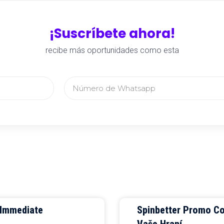
¡Suscríbete ahora!
recibe más oportunidades como esta
e Immediate
Spinbetter Promo Co