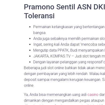
Pramono Sentil ASN DKI 
Toleransi
Permainan ketangkasan yang bertentangan d
bangsa.
Anda juga sebaiknya memilih permainan sl
Ingat, sering kali Anda dapat ‘mencoba se
Mengutip data PPATK, Budi menyampaikan bahw
JAKARTA, KOMPAS.TV – Judi slot tengah me
Dengan layanan pelanggan yang responsif da
Beberapa judi slot online bahkan tidak akan men
dengan pembayaran yang lebih rendah. Walau kala
deposit sampai mengalami kerugian keuangan. Saa
online.
Ya, Anda bisa memenangkan uang asli
casino
dar
dimainkan dengan mengandalkan pegas ataupun r