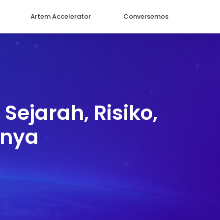
Artem Accelerator
Conversemos
 Sejarah, Risiko,
anya