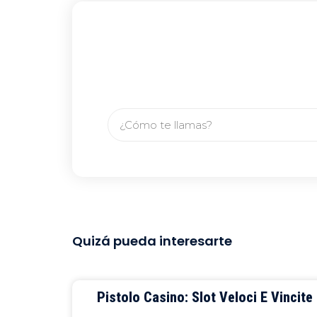
Quizá pueda interesarte
Pistolo Casino: Slot Veloci E Vincit