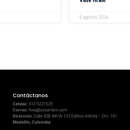
Vaše Hraní
6 agosto 2026
Contáctanos
Celular:
313 5221525
Correo:
hola@soyartem.com
Dirección:
Calle 42B #81A-131 Edificio Infinity – Ofc. 101
Medellín, Colombia