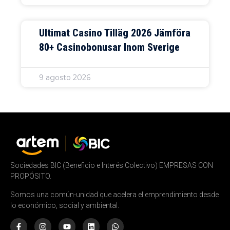
Ultimat Casino Tilläg 2026 Jämföra
80+ Casinobonusar Inom Sverige
9 agosto 2026
Sociedades BIC (Beneficio e Interés Colectivo) EMPRESAS CON
PROPÓSITO.
Somos una común-unidad que acelera el emprendimiento desde
lo económico, social y ambiental.