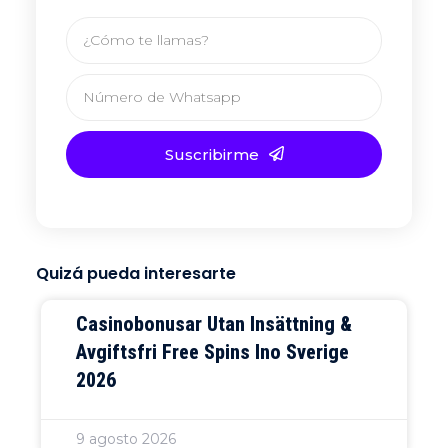
Suscribirme
Quizá pueda interesarte
Casinobonusar Utan Insättning &
Avgiftsfri Free Spins Ino Sverige
2026
9 agosto 2026