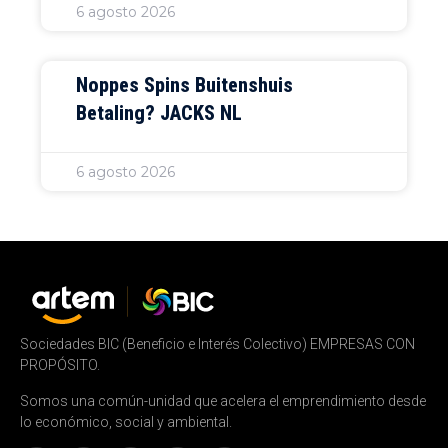
6 agosto 2026
Noppes Spins Buitenshuis
Betaling? JACKS NL
6 agosto 2026
Sociedades BIC (Beneficio e Interés Colectivo) EMPRESAS CON
PROPÓSITO.
Somos una común-unidad que acelera el emprendimiento desde
lo económico, social y ambiental.