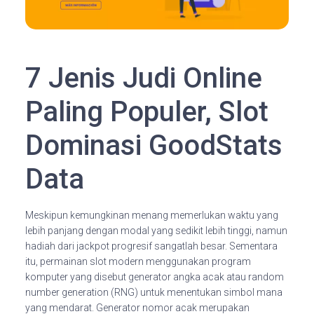
7 Jenis Judi Online
Paling Populer, Slot
Dominasi GoodStats
Data
Meskipun kemungkinan menang memerlukan waktu yang
lebih panjang dengan modal yang sedikit lebih tinggi, namun
hadiah dari jackpot progresif sangatlah besar. Sementara
itu, permainan slot modern menggunakan program
komputer yang disebut generator angka acak atau random
number generation (RNG) untuk menentukan simbol mana
yang mendarat. Generator nomor acak merupakan