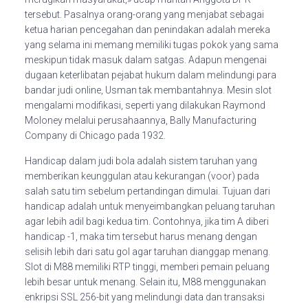
tersebut. Pasalnya orang-orang yang menjabat sebagai
ketua harian pencegahan dan penindakan adalah mereka
yang selama ini memang memiliki tugas pokok yang sama
meskipun tidak masuk dalam satgas. Adapun mengenai
dugaan keterlibatan pejabat hukum dalam melindungi para
bandar judi online, Usman tak membantahnya. Mesin slot
mengalami modifikasi, seperti yang dilakukan Raymond
Moloney melalui perusahaannya, Bally Manufacturing
Company di Chicago pada 1932.
Handicap dalam judi bola adalah sistem taruhan yang
memberikan keunggulan atau kekurangan (voor) pada
salah satu tim sebelum pertandingan dimulai. Tujuan dari
handicap adalah untuk menyeimbangkan peluang taruhan
agar lebih adil bagi kedua tim. Contohnya, jika tim A diberi
handicap -1, maka tim tersebut harus menang dengan
selisih lebih dari satu gol agar taruhan dianggap menang.
Slot di M88 memiliki RTP tinggi, memberi pemain peluang
lebih besar untuk menang. Selain itu, M88 menggunakan
enkripsi SSL 256-bit yang melindungi data dan transaksi