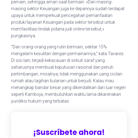
pemain, sehingga aman saat bermain. «Dari masing-
masing sektor Keuangan juga ke depannya sudah terdapat
upaya untuk memperkuat pencegahan pemanfaatan
produk/layanan Keuangan pada sektor tersebut untuk
memfasilitasi tindak pidana judi online tersebut,»
pungkasnya.
“Dari orang-orang yang rutin bermain, sekitar 15%
mengalami kesulitan dengan permainannya,” kata Tavares.
Di sisi lain, terjadi kekacauan di sirkuit saraf yang
seharusnya membuat keputusan rasional dan penuh
pertimbangan, misalnya, tidak menggunakan uang cicilan
rumah atau tagihan bulanan untuk berjudi. Kalau mau
menangkap bandar besar yang dikendalikan dari luar negeri
seperti Kamboja, membutuhkan waktu lama dikarenakan
yuridiksi hukum yang terbatas.
¡Suscríbete ahora!