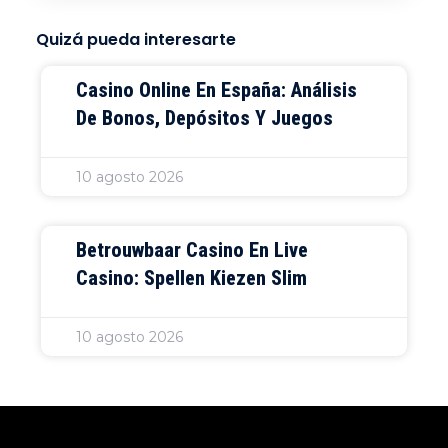
Quizá pueda interesarte
Casino Online En España: Análisis
De Bonos, Depósitos Y Juegos
10 agosto 2026
Betrouwbaar Casino En Live
Casino: Spellen Kiezen Slim
10 agosto 2026