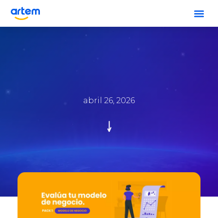
abril 26, 2026