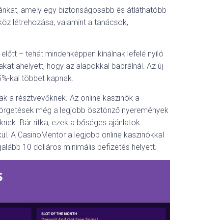
kánkat, amely egy biztonságosabb és átláthatóbb
zköz létrehozása, valamint a tanácsok,
előtt – tehát mindenképpen kínálnak lefelé nyíló
akat ahelyett, hogy az alapokkal babrálnál. Az új
15%-kal többet kapnak.
k a résztvevőknek. Az online kaszinók a
b pörgetések még a legjobb ösztönző nyeremények
knek. Bár ritka, ezek a bőséges ajánlatok
kül. A CasinoMentor a legjobb online kaszinókkal
alább 10 dolláros minimális befizetés helyett.