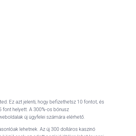
. Ez azt jelenti, hogy befizethetsz 10 fontot, és
5 font helyett. A 300%-os bónusz
eboldalak új ügyfelei számára elérhető.
asonlóak lehetnek. Az új 300 dolláros kaszinó