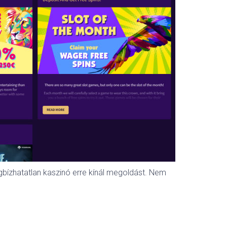
egbízhatatlan kaszinó erre kínál megoldást. Nem