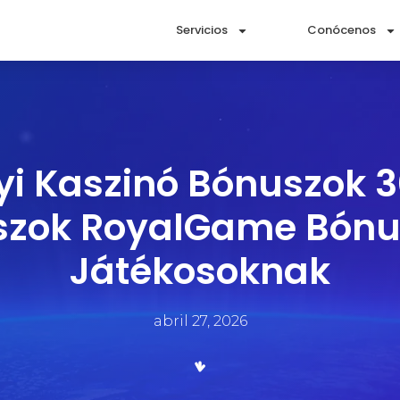
Servicios
Conócenos
i Kaszinó Bónuszok 
szok RoyalGame Bónu
Játékosoknak
abril 27, 2026