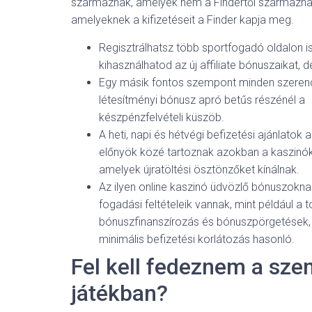
származnak, amelyek nem a Findertől származna
amelyeknek a kifizetéseit a Finder kapja meg.
Regisztrálhatsz több sportfogadó oldalon is
kihasználhatod az új affiliate bónuszaikat, 
Egy másik fontos szempont minden szeren
létesítményi bónusz apró betűs részénél a
készpénzfelvételi küszöb.
A heti, napi és hétvégi befizetési ajánlatok 
előnyök közé tartoznak azokban a kaszinó
amelyek újratöltési ösztönzőket kínálnak.
Az ilyen online kaszinó üdvözlő bónuszokn
fogadási feltételeik vannak, mint például a 
bónuszfinanszírozás és bónuszpörgetések,
minimális befizetési korlátozás hasonló.
Fel kell fedeznem a sz
játékban?